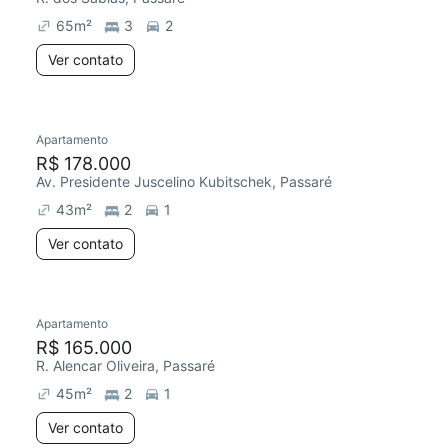
65
m²
3
2
Ver contato
Apartamento
Chegou este mês
R$ 178.000
Av. Presidente Juscelino Kubitschek, Passaré
43
m²
2
1
Ver contato
Apartamento
R$ 165.000
R. Alencar Oliveira, Passaré
45
m²
2
1
Ver contato