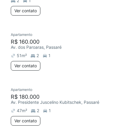
2
1
Ver contato
Apartamento
R$ 160.000
Av. dos Paroaras, Passaré
51
m²
2
1
Ver contato
Apartamento
Chegou há 3 dias
R$ 180.000
Av. Presidente Juscelino Kubitschek, Passaré
47
m²
2
1
Ver contato