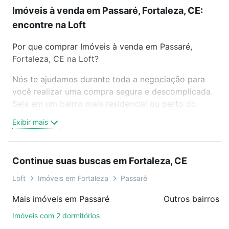
Imóveis à venda em Passaré, Fortaleza, CE:
encontre na Loft
Por que comprar Imóveis à venda em Passaré,
Fortaleza, CE na Loft?
Nós te ajudamos durante toda a negociação para
você realizar uma compra segura e descomplicada.
Seja em um bairro mais residencial ou perto do
trabalho e do metrô, aqui você vai encontrar a
Exibir mais
oferta ideal de Imóveis à venda em Passaré,
Fortaleza, CE para conquistar seu sonho. Agende
uma visita presencial ou por videochamada, é grátis,
Continue suas buscas em Fortaleza, CE
sem compromisso e você ainda conta com mais de
46 mil corretores e imobiliárias te ajudando na
Loft
Imóveis em Fortaleza
Passaré
compra, venda ou troca de imóveis.
Mais imóveis em Passaré
Outros bairros e
Como escolher um imóvel?
Imóveis com 2 dormitórios