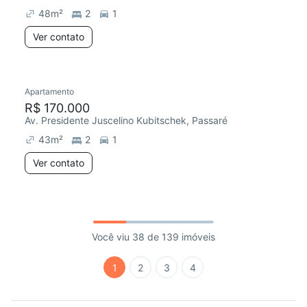
48
m²
2
1
Ver contato
Apartamento
R$ 170.000
Av. Presidente Juscelino Kubitschek, Passaré
43
m²
2
1
Ver contato
Você viu 38 de 139 imóveis
1
2
3
4