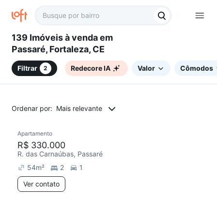
139 Imóveis à venda em
Passaré, Fortaleza, CE
Filtrar
Redecore IA
Valor
Cômodos
2
Ordenar por:
Mais relevante
Apartamento
R$ 330.000
R. das Carnaúbas, Passaré
54
m²
2
1
Ver contato