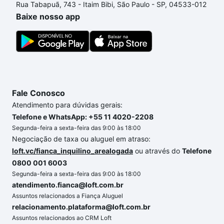
Rua Tabapuã, 743 - Itaim Bibi, São Paulo - SP, 04533-012
um apartamento
e conte com a gente para comprar
Baixe nosso app
o imóvel dos seus sonhos com segurança e
conforto. Loft, com você até as chaves.
Fale Conosco
Atendimento para dúvidas gerais:
Telefone e WhatsApp: +55 11 4020-2208
Segunda-feira a sexta-feira das 9:00 às 18:00
Negociação de taxa ou aluguel em atraso:
loft.vc/fianca_inquilino_arealogada
ou através do
Telefone
0800 001 6003
Segunda-feira a sexta-feira das 9:00 às 18:00
atendimento.fianca@loft.com.br
Assuntos relacionados a Fiança Aluguel
relacionamento.plataforma@loft.com.br
Assuntos relacionados ao CRM Loft