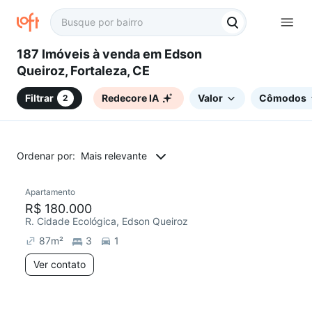
187 Imóveis à venda em Edson
Queiroz, Fortaleza, CE
Filtrar
Redecore IA
Valor
Cômodos
2
Ordenar por:
Mais relevante
Apartamento
R$ 180.000
R. Cidade Ecológica, Edson Queiroz
87
m²
3
1
Ver contato