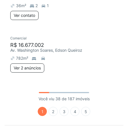
36
m²
2
1
Ver contato
Comercial
R$ 16.677.002
Av. Washington Soares, Edson Queiroz
782
m²
Ver 2 anúncios
Você viu 38 de 187 imóveis
1
2
3
4
5