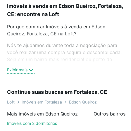
Imóveis à venda em Edson Queiroz, Fortaleza,
CE: encontre na Loft
Por que comprar Imóveis à venda em Edson
Queiroz, Fortaleza, CE na Loft?
Nós te ajudamos durante toda a negociação para
você realizar uma compra segura e descomplicada.
Seja em um bairro mais residencial ou perto do
trabalho e do metrô, aqui você vai encontrar a
Exibir mais
oferta ideal de Imóveis à venda em Edson Queiroz,
Fortaleza, CE para conquistar seu sonho. Agende
uma visita presencial ou por videochamada, é grátis,
Continue suas buscas em Fortaleza, CE
sem compromisso e você ainda conta com mais de
46 mil corretores e imobiliárias te ajudando na
Loft
Imóveis em Fortaleza
Edson Queiroz
compra, venda ou troca de imóveis.
Mais imóveis em Edson Queiroz
Outros bairros e
Como escolher um imóvel?
Imóveis com 2 dormitórios