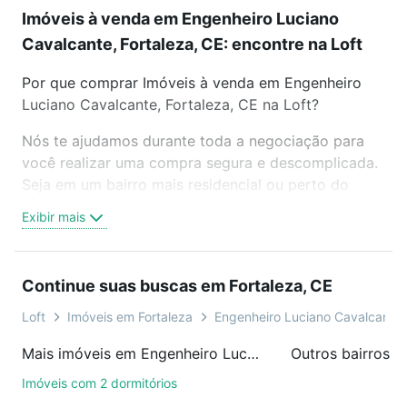
Imóveis à venda em Engenheiro Luciano
Cavalcante, Fortaleza, CE: encontre na Loft
Por que comprar Imóveis à venda em Engenheiro
Luciano Cavalcante, Fortaleza, CE na Loft?
Nós te ajudamos durante toda a negociação para
você realizar uma compra segura e descomplicada.
Seja em um bairro mais residencial ou perto do
trabalho e do metrô, aqui você vai encontrar a
Exibir mais
oferta ideal de Imóveis à venda em Engenheiro
Luciano Cavalcante, Fortaleza, CE para conquistar
seu sonho. Agende uma visita presencial ou por
Continue suas buscas em Fortaleza, CE
videochamada, é grátis, sem compromisso e você
ainda conta com mais de 46 mil corretores e
Loft
Imóveis em Fortaleza
Engenheiro Luciano Cavalcante
imobiliárias te ajudando na compra, venda ou troca
Mais imóveis em Engenheiro Luciano Cavalcante
Outros bairros e
de imóveis.
Imóveis com 2 dormitórios
Como escolher um imóvel?