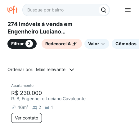
274 Imóveis à venda em
Engenheiro Luciano
Cavalcante, Fortaleza, CE
Filtrar
Redecore IA
Valor
Cômodos
2
Ordenar por:
Mais relevante
Apartamento
R$ 230.000
R. B, Engenheiro Luciano Cavalcante
46
m²
2
1
Ver contato