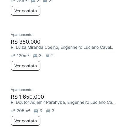
75
m²
2
2
Ver contato
Apartamento
Redecorar
Chegou este mês
R$ 350.000
R. Luiza Miranda Coelho, Engenheiro Luciano Cavalcante
120
m²
3
2
Ver contato
Apartamento
Redecorar
R$ 1.650.000
R. Doutor Adjemir Parahyba, Engenheiro Luciano Cavalcante
205
m²
3
3
Ver contato