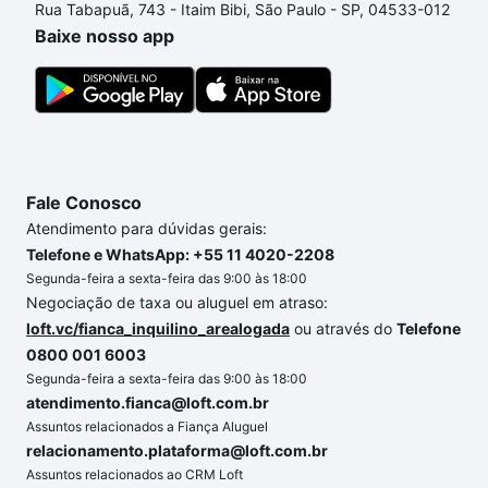
Rua Tabapuã, 743 - Itaim Bibi, São Paulo - SP, 04533-012
processo de compra, veja em nosso portal
quanto
Baixe nosso app
custa comprar um apartamento
e conte com a
gente para comprar o imóvel dos seus sonhos com
segurança e conforto. Loft, com você até as
chaves.
Fale Conosco
Atendimento para dúvidas gerais:
Telefone e WhatsApp: +55 11 4020-2208
Segunda-feira a sexta-feira das 9:00 às 18:00
Negociação de taxa ou aluguel em atraso:
loft.vc/fianca_inquilino_arealogada
ou através do
Telefone
0800 001 6003
Segunda-feira a sexta-feira das 9:00 às 18:00
atendimento.fianca@loft.com.br
Assuntos relacionados a Fiança Aluguel
relacionamento.plataforma@loft.com.br
Assuntos relacionados ao CRM Loft