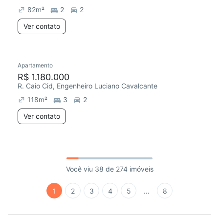
82
m²
2
2
Ver contato
Apartamento
R$ 1.180.000
R. Caio Cid, Engenheiro Luciano Cavalcante
118
m²
3
2
Ver contato
Você viu 38 de 274 imóveis
1
2
3
4
5
...
8