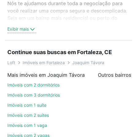
Nós te ajudamos durante toda a negociação para
você realizar uma compra segura e descomplicada.
Seja em um bairro mais residencial ou perto do
trabalho e do metrô, aqui você vai encontrar a
Exibir mais
oferta ideal de Imóveis à venda em Joaquim Távora,
Fortaleza, CE para conquistar seu sonho. Agende
uma visita presencial ou por videochamada, é grátis,
Continue suas buscas em Fortaleza, CE
sem compromisso e você ainda conta com mais de
46 mil corretores e imobiliárias te ajudando na
Loft
Imóveis em Fortaleza
Joaquim Távora
compra, venda ou troca de imóveis.
Mais imóveis em Joaquim Távora
Outros bairros e
Como escolher um imóvel?
Imóveis com 2 dormitórios
Use barra de busca no topo para pesquisar por
Imóveis com 3 dormitórios
ruas, bairros e até condomínios favoritos. Você
Imóveis com 1 suíte
também pode usar os filtros como quantidade de
Imóveis com 2 suítes
quartos, suítes, com ou sem vaga de garagem para
combinar perfeitamente com o preço, metragem e
Imóveis com 1 vaga
comodidades, como piscina, academia, salão de
Imóveis com 2 vagas