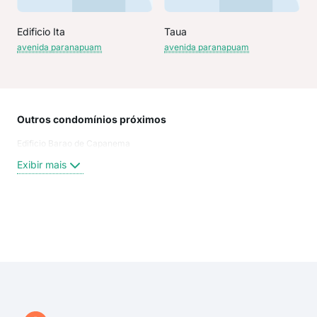
Edificio Ita
Taua
avenida paranapuam
avenida paranapuam
Outros condomínios próximos
Rua
Edificio Barao de Capanema
Rua 
Rua
Exibir mais
Ave
Rua 
Rua
Rua
Exi
Ave
Rua 
ave
rua
rua 