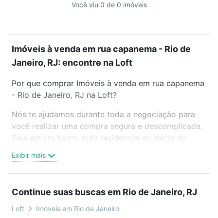
Você viu 0 de 0 imóveis
Imóveis à venda em rua capanema - Rio de
Janeiro, RJ: encontre na Loft
Por que comprar Imóveis à venda em rua capanema
- Rio de Janeiro, RJ na Loft?
Nós te ajudamos durante toda a negociação para
você realizar uma compra segura e descomplicada.
Seja em um bairro mais residencial ou perto do
trabalho e do metrô, aqui você vai encontrar a
Exibir mais
oferta ideal de Imóveis à venda em rua capanema -
Rio de Janeiro, RJ para conquistar seu sonho.
Agende uma visita presencial ou por videochamada,
Continue suas buscas em Rio de Janeiro, RJ
é grátis, sem compromisso e você ainda conta com
mais de 46 mil corretores e imobiliárias te ajudando
Loft
Imóveis em Rio de Janeiro