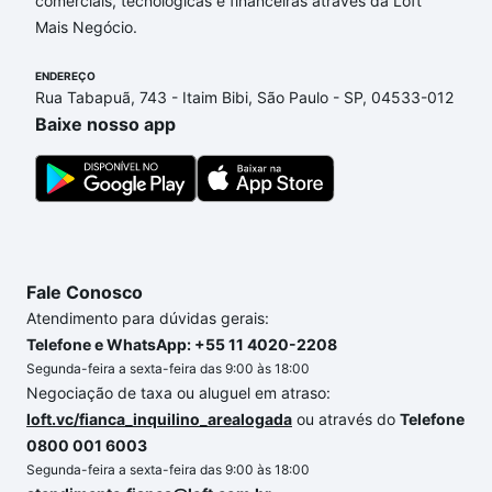
comerciais, tecnológicas e financeiras através da Loft
opções de financiamento imobiliário as parcelas
Mais Negócio.
podem se adequar ao seu orçamento. Se ainda tem
alguma dúvida dos custos envolvidos no processo
ENDEREÇO
de compra, veja em nosso portal
quanto custa
Rua Tabapuã, 743 - Itaim Bibi, São Paulo - SP, 04533-012
comprar um apartamento
e conte com a gente para
Baixe nosso app
comprar o imóvel dos seus sonhos com segurança e
conforto. Loft, com você até as chaves.
Fale Conosco
Atendimento para dúvidas gerais:
Telefone e WhatsApp: +55 11 4020-2208
Segunda-feira a sexta-feira das 9:00 às 18:00
Negociação de taxa ou aluguel em atraso:
loft.vc/fianca_inquilino_arealogada
ou através do
Telefone
0800 001 6003
Segunda-feira a sexta-feira das 9:00 às 18:00