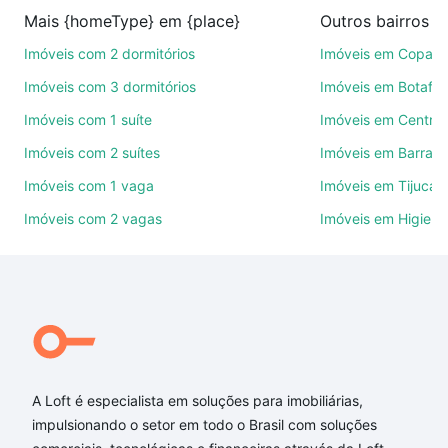
na compra, venda ou troca de imóveis.
Mais {homeType} em {place}
Como escolher um imóvel?
Imóveis com 2 dormitórios
Imóveis em Copac
Use barra de busca no topo para pesquisar por
Imóveis com 3 dormitórios
Imóveis em Botafo
ruas, bairros e até condomínios favoritos. Você
Imóveis com 1 suíte
Imóveis em Centro
também pode usar os filtros como quantidade de
Imóveis com 2 suítes
Imóveis em Barra d
quartos, suítes, com ou sem vaga de garagem para
combinar perfeitamente com o preço, metragem e
Imóveis com 1 vaga
Imóveis em Tijuca
comodidades, como piscina, academia, salão de
Imóveis com 2 vagas
Imóveis em Higienó
festas ou área verde e encontrar Imóveis à venda
em rua capanema - Rio de Janeiro, RJ ideal para
você na Loft.
Qual o preço de Imóveis à venda em rua capanema
- Rio de Janeiro, RJ?
Aqui na Loft temos a oferta ideal para você, com
A Loft é especialista em soluções para imobiliárias,
Imóveis à venda em rua capanema - Rio de Janeiro,
impulsionando o setor em todo o Brasil com soluções
RJ que custam a partir de R$ 0 e com nossas