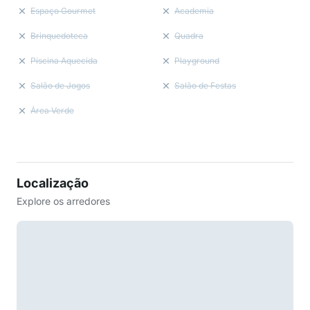
Espaço Gourmet
Academia
Brinquedoteca
Quadra
Piscina Aquecida
Playground
Salão de Jogos
Salão de Festas
Área Verde
Localização
Explore os arredores