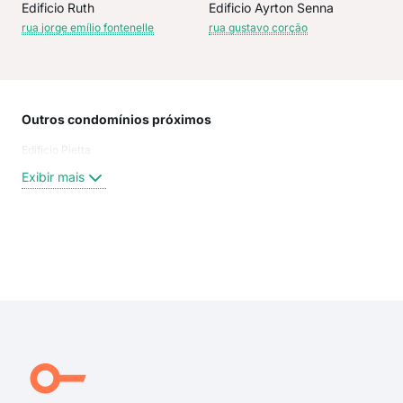
Edificio Ruth
Edificio Ayrton Senna
rua jorge emílio fontenelle
rua gustavo corção
Outros condomínios próximos
Rua
Edificio Pietta
Rua
Rua 
Exibir mais
Rua 
rua 
praç
Pra
Exi
rua 
rua 
rua 
rua 
Pra
Rua 