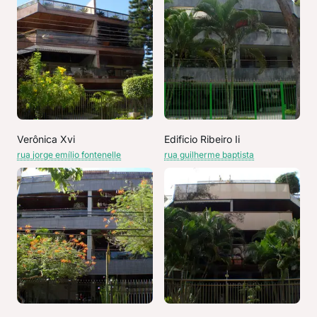
Verônica Xvi
Edificio Ribeiro Ii
rua jorge emílio fontenelle
rua guilherme baptista