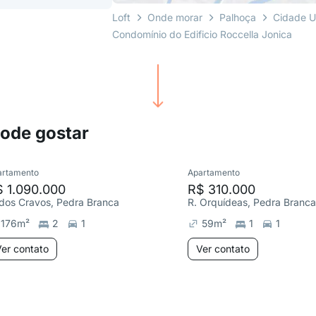
Loft
Onde morar
Palhoça
Cidade U
Condomínio do Edificio Roccella Jonica
pode gostar
artamento
Apartamento
 1.090.000
R$ 310.000
 dos Cravos, Pedra Branca
R. Orquídeas, Pedra Branca
176
m²
2
1
59
m²
1
1
er contato
Ver contato