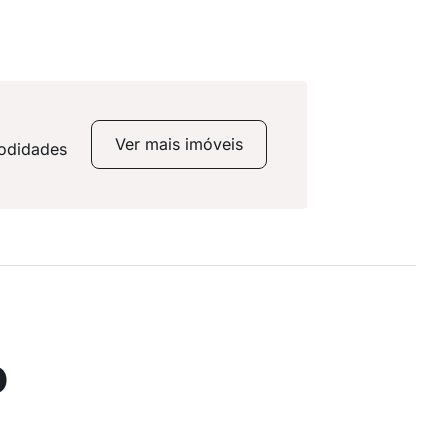
Ver mais imóveis
modidades
o