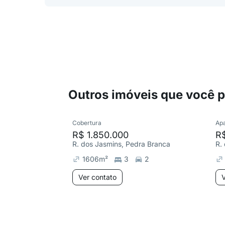
Outros imóveis que você 
Cobertura
Ap
R$ 1.850.000
R$
R. dos Jasmins, Pedra Branca
R.
1606
m²
3
2
Ver contato
V