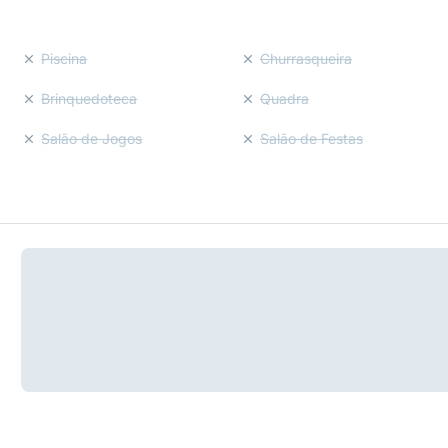
Piscina
Churrasqueira
Brinquedoteca
Quadra
Salão de Jogos
Salão de Festas