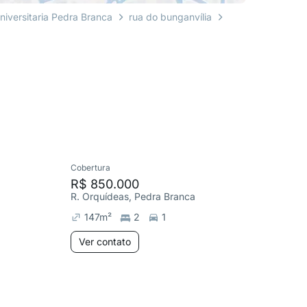
niversitaria Pedra Branca
rua do bunganvília
Cobertura
Apartame
R$ 850.000
R$ 710
R. Orquídeas, Pedra Branca
R. dos J
147
m²
2
1
82
m²
Ver contato
Ver co