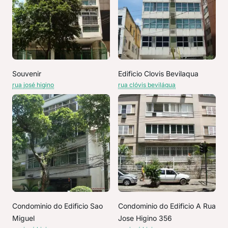
Souvenir
Edificio Clovis Bevilaqua
rua josé higino
rua clóvis beviláqua
Condominio do Edificio Sao
Condominio do Edificio A Rua
Miguel
Jose Higino 356