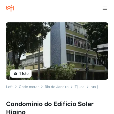
1 foto
Loft
Onde morar
Rio de Janeiro
Tijuca
rua josé higin
Condomínio do Edificio Solar
Higino