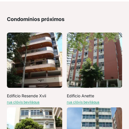
Condomínios próximos
Edifício Resende Xvii
Edificio Anette
rua clóvis beviláqua
rua clóvis beviláqua