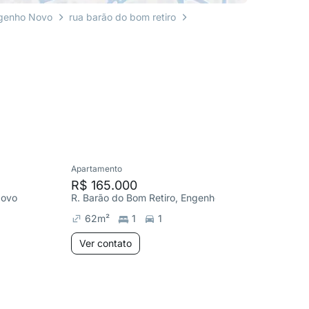
genho Novo
rua barão do bom retiro
Apartamento
Cobertura
R$ 165.000
R$ 40
Novo
R. Barão do Bom Retiro, Engenho Novo
62
m²
1
1
168
m
Ver contato
Ver co