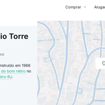
Comprar
Aluga
io Torre
ovo
onstruído em 1966
 do bom retiro
no
eiro-RJ
.