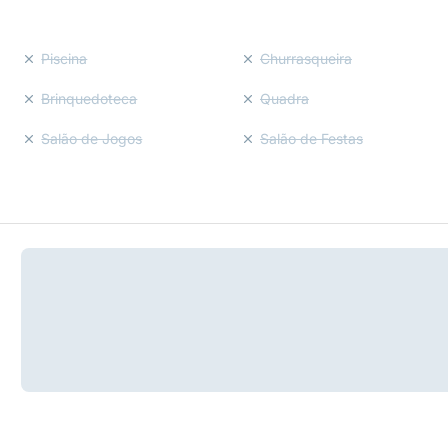
Piscina
Churrasqueira
Brinquedoteca
Quadra
Salão de Jogos
Salão de Festas