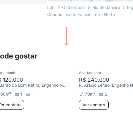
Loft
Onde morar
Rio de Janeiro
En
Condomínio do Edificio Torre Norte
pode gostar
artamento
Apartamento
$ 120.000
R$ 240.000
R. Barão do Bom Retiro, Engenho Novo
R. Araújo Leitão, Engenho 
60
m²
1
1
70
m²
2
er contato
Ver contato