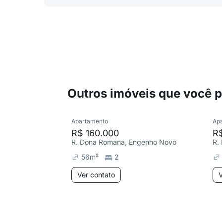
Outros imóveis que você 
Apartamento
Ap
R$ 160.000
R
R. Dona Romana, Engenho Novo
56
m²
2
Ver contato
V