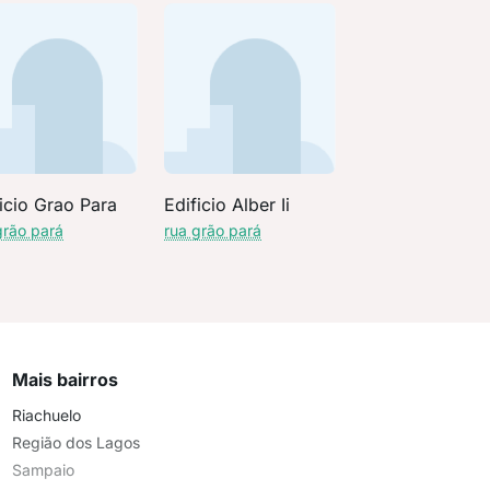
icio Grao Para
Edificio Alber Ii
grão pará
rua grão pará
Mais bairros
Riachuelo
Região dos Lagos
Sampaio