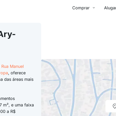
Comprar
Aluga
Ary-
a
Rua Manuel
ropa
, oferece
a das áreas mais
amentos
 m², e uma faixa
000 a R$