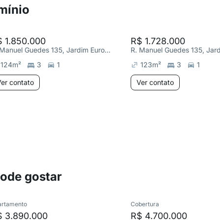
mínio
 1.850.000
R$ 1.728.000
R. Manuel Guedes 135, Jardim Europa
124
m²
3
1
123
m²
3
1
er contato
Ver contato
pode gostar
artamento
Cobertura
$ 3.890.000
R$ 4.700.000