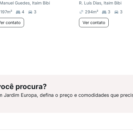
 Manuel Guedes, Itaim Bibi
R. Luís Dias, Itaim Bibi
197
m²
4
3
294
m²
3
3
er contato
Ver contato
você procura?
m Jardim Europa, defina o preço e comodidades que preci