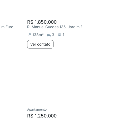
R$ 1.850.000
R$ 1.7
R. Manuel Guedes 135, Jardim Europa
R. Manuel Guedes 135, Jardim Europa
138
m²
3
1
123
m
Ver contato
Ver co
Apartamento
Apartame
R$ 1.250.000
R$ 1.2