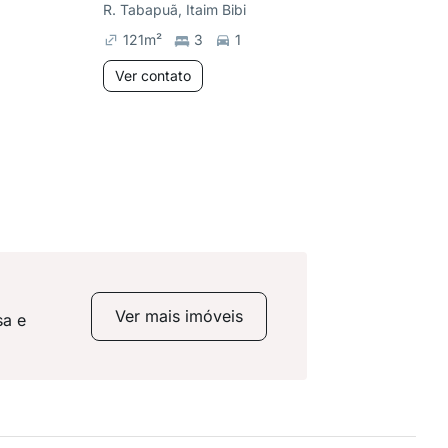
R. Tabapuã, Itaim Bibi
R. Tabapu
121
m²
3
1
122
m
Ver contato
Ver co
Ver mais imóveis
sa e