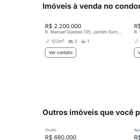
Imóveis à venda no condo
R$ 2.200.000
R$
R. Manuel Guedes 135, Jardim Europa
123
m²
3
1
Ver contato
V
Outros imóveis que você 
Studio
Ap
R$ 680.000
R