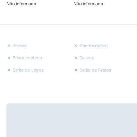
Não informado
Não informado
Piscina
Churrasqueira
Brinquedoteca
Quadra
Salão de Jogos
Salão de Festas