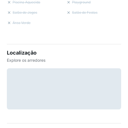
Piscina Aquecida
Playground
Salão de Jogos
Salão de Festas
Área Verde
Localização
Explore os arredores