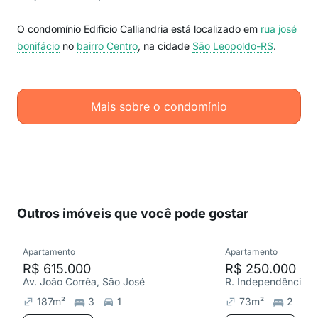
O condomínio Edificio Calliandria está localizado em
rua josé
bonifácio
no
bairro Centro
, na cidade
São Leopoldo-RS
.
Mais sobre o condomínio
Outros imóveis que você pode gostar
Apartamento
Apartamento
R$ 615.000
R$ 250.000
Av. João Corrêa, São José
R. Independência, 
187
m²
3
1
73
m²
2