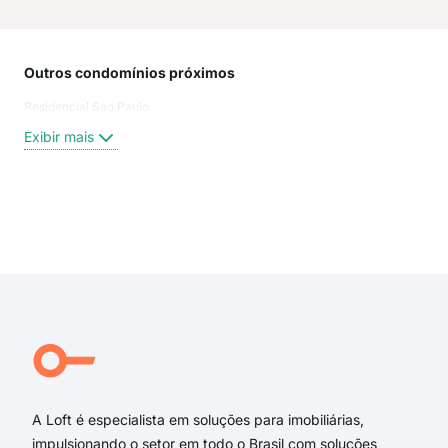
Outros condomínios próximos
Rua
Residencial Sao Paulo
LIN
São
Exibir mais
rua 
rua 
São
Jose
Exi
Rua
Sao
SAO
José
Marq
São
A Loft é especialista em soluções para imobiliárias,
impulsionando o setor em todo o Brasil com soluções