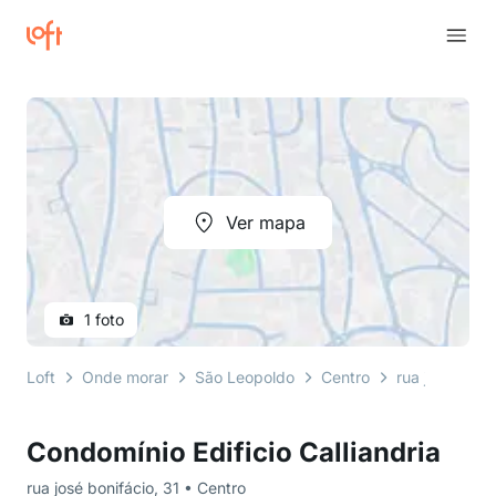
Ver mapa
1 foto
Loft
Onde morar
São Leopoldo
Centro
rua josé bonif
Condomínio Edificio Calliandria
rua josé bonifácio, 31 • Centro