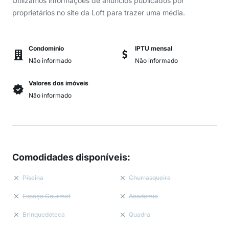
Utilizamos informações de anúncios publicados por
proprietários no site da Loft para trazer uma média.
Condomínio
IPTU mensal
Não informado
Não informado
Valores dos imóveis
Não informado
Comodidades disponíveis
:
Piscina
Churrasqueira
Espaço Gourmet
Academia
Brinquedoteca
Quadra