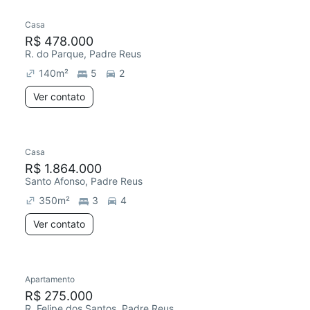
Casa
Chegou este mês
R$ 478.000
R. do Parque, Padre Reus
140
m²
5
2
Ver contato
Casa
Chegou este mês
R$ 1.864.000
Santo Afonso, Padre Reus
350
m²
3
4
Ver contato
Apartamento
Chegou este mês
R$ 275.000
R. Felipe dos Santos, Padre Reus