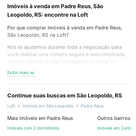
Imóveis à venda em Padre Reus, São
Leopoldo, RS: encontre na Loft
Por que comprar Imóveis à venda em Padre Reus,
São Leopoldo, RS na Loft?
Nós te ajudamos durante toda a negociação para
você realizar uma compra segura e descomplicada.
Seja em um bairro mais residencial ou perto do
trabalho e do metrô, aqui você vai encontrar a
Exibir mais
oferta ideal de Imóveis à venda em Padre Reus, São
Leopoldo, RS para conquistar seu sonho. Agende
uma visita presencial ou por videochamada, é grátis,
Continue suas buscas em São Leopoldo, RS
sem compromisso e você ainda conta com mais de
46 mil corretores e imobiliárias te ajudando na
Loft
Imóveis em São Leopoldo
Padre Reus
compra, venda ou troca de imóveis.
Mais imóveis em Padre Reus
Como escolher um imóvel?
Imóveis com 2 dormitórios
Imóveis em Centro