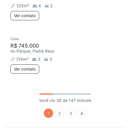
325
m²
4
2
Ver contato
Casa
R$ 745.000
do Parque, Padre Reus
216
m²
3
5
Ver contato
Você viu 38 de 147 imóveis
1
2
3
4