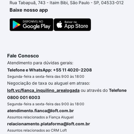
Rua Tabapuã, 743 - Itaim Bibi, São Paulo - SP, 04533-012
um apartamento
e conte com a gente para comprar
Baixe nosso app
o imóvel dos seus sonhos com segurança e
conforto. Loft, com você até as chaves.
Fale Conosco
Atendimento para dúvidas gerais:
Telefone e WhatsApp: +55 11 4020-2208
Segunda-feira a sexta-feira das 9:00 às 18:00
Negociação de taxa ou aluguel em atraso:
loft.vc/fianca_inquilino_arealogada
ou através do
Telefone
0800 001 6003
Segunda-feira a sexta-feira das 9:00 às 18:00
atendimento.fianca@loft.com.br
Assuntos relacionados a Fiança Aluguel
relacionamento.plataforma@loft.com.br
Assuntos relacionados ao CRM Loft