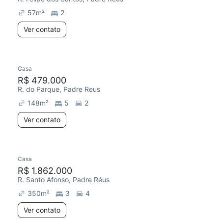
57
m²
2
Ver contato
Casa
Chegou este mês
R$ 479.000
R. do Parque, Padre Reus
148
m²
5
2
Ver contato
Casa
R$ 1.862.000
R. Santo Afonso, Padre Réus
350
m²
3
4
Ver contato