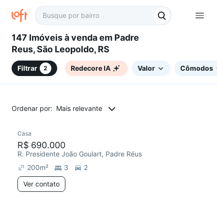
147 Imóveis à venda em Padre
Reus, São Leopoldo, RS
Filtrar
Redecore IA
Valor
Cômodos
2
Ordenar por:
Mais relevante
Casa
R$ 690.000
R. Presidente João Goulart, Padre Réus
200
m²
3
2
Ver contato