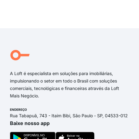
rua
rua
Exi
rua 
rua 
Vis
Cre
Vis
VIS
A Loft é especialista em soluções para imobiliárias,
impulsionando o setor em todo o Brasil com soluções
comerciais, tecnológicas e financeiras através da Loft
Mais Negócio.
ENDEREÇO
Rua Tabapuã, 743 - Itaim Bibi, São Paulo - SP, 04533-012
Baixe nosso app