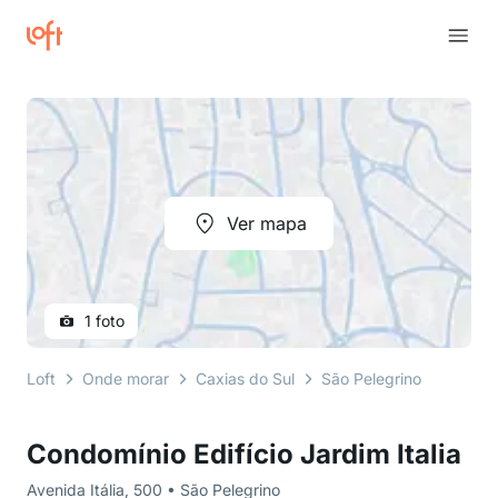
Ver mapa
1 foto
Loft
Onde morar
Caxias do Sul
São Pelegrino
Avenida
Condomínio Edifício Jardim Italia
Avenida Itália, 500 • São Pelegrino