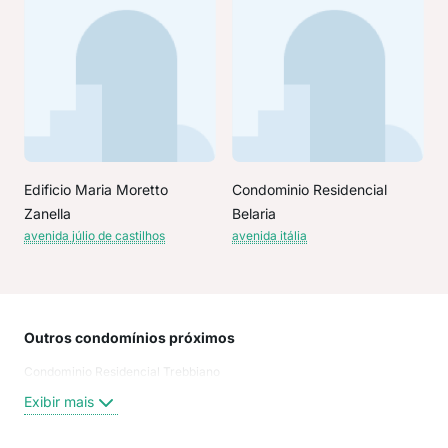
Edificio Maria Moretto
Condominio Residencial
Zanella
Belaria
avenida júlio de castilhos
avenida itália
Outros condomínios próximos
Rua
Condominio Residencial Trebbiano
Rua
rua 
Exibir mais
Rua
Rua 