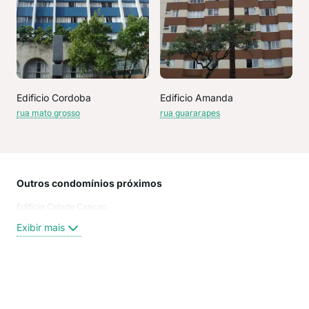
Edificio Cordoba
Edificio Amanda
rua mato grosso
rua guararapes
Outros condomínios próximos
Rua
Edificio Cidade Cancao
Rua 
Rua
Exibir mais
Rua
rua 
rua 
aven
Exi
rua