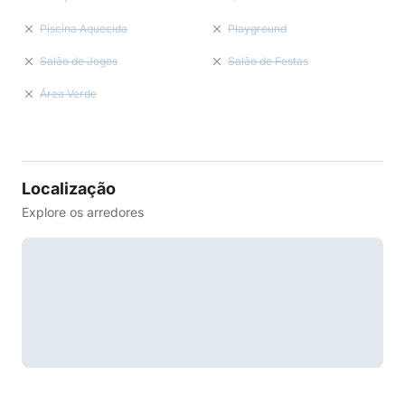
Piscina Aquecida
Playground
Salão de Jogos
Salão de Festas
Área Verde
Localização
Explore os arredores