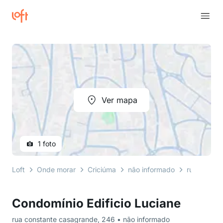
Ver mapa
1 foto
Loft
Onde morar
Criciúma
não informado
rua consta
Condomínio Edificio Luciane
rua constante casagrande, 246 • não informado