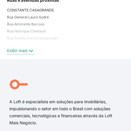
Ruas e avenidas próximas
Mai
CONSTANTE CASAGRANDE
Mic
Rua General Lauro Sodré
Com
Rua Almirante Barroso
Linh
Rua Henrique Chenaud
Pio
Rua Cecília Daros Casagrande
Cen
Rua Artur Souza
São
Exibir mais
Exi
Rua Marechal Rondon
Rua Agrícola Índio Guimarães
Almirante Barroso
Rua Constante Casagrande
Rua Tuiuti
Rua da República
A Loft é especialista em soluções para imobiliárias,
impulsionando o setor em todo o Brasil com soluções
comerciais, tecnológicas e financeiras através da Loft
Mais Negócio.