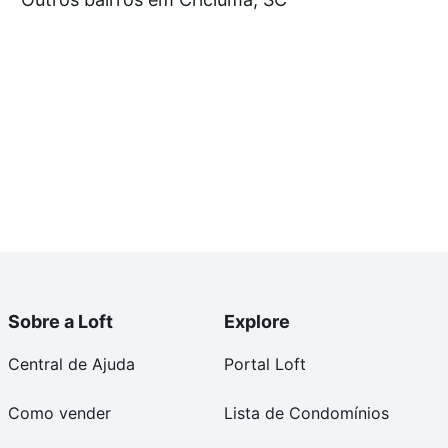
e compra, veja em nosso portal
quanto custa comprar
om você até as chaves.
Sobre a Loft
Explore
Central de Ajuda
Portal Loft
Como vender
Lista de Condomínios