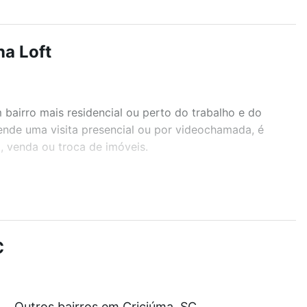
na Loft
airro mais residencial ou perto do trabalho e do
gende uma visita presencial ou por videochamada, é
, venda ou troca de imóveis.
r os filtros como quantidade de quartos, suítes, com
demia, salão de festas ou área verde e encontrar
C
e com nossas opções de financiamento imobiliário as
Outros bairros em Criciúma, SC