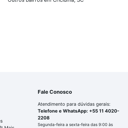
a tem alguma dúvida dos custos envolvidos no processo d
imóvel dos seus sonhos com segurança e conforto. Loft, c
Fale Conosco
Atendimento para dúvidas gerais:
Telefone e WhatsApp: +55 11 4020-
2208
es
Segunda-feira a sexta-feira das 9:00 às
ft Mais