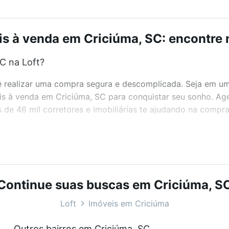
s à venda em Criciúma, SC: encontre 
C na Loft?
realizar uma compra segura e descomplicada. Seja em um b
veis à venda em Criciúma, SC para conquistar seu sonho. A
de 46 mil corretores e imobiliárias te ajudando na compra
bairros e até condomínios favoritos. Você também pode usa
com o preço, metragem e comodidades, como piscina, aca
ft.
Continue suas buscas em Criciúma, S
C?
Loft
Imóveis em Criciúma
veis à venda em Criciúma, SC que custam a partir de R$ 0 
Outros bairros em Criciúma, SC