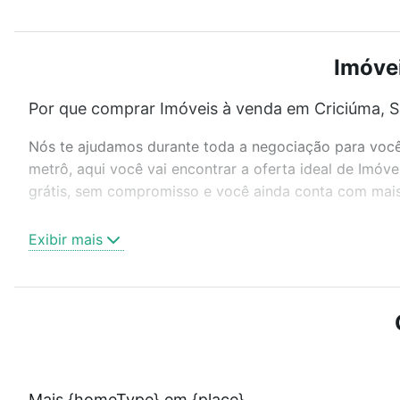
Imóvei
Por que comprar Imóveis à venda em Criciúma, S
Nós te ajudamos durante toda a negociação para você 
metrô, aqui você vai encontrar a oferta ideal de Imó
grátis, sem compromisso e você ainda conta com mais 
Como escolher um imóvel?
Exibir mais
Use barra de busca no topo para pesquisar por ruas, 
ou sem vaga de garagem para combinar perfeitamente 
Imóveis à venda em Criciúma, SC ideal para você na Lo
Qual o preço de Imóveis à venda em Criciúma, S
Aqui na Loft temos a oferta ideal para você, com Imó
Mais {homeType} em {place}