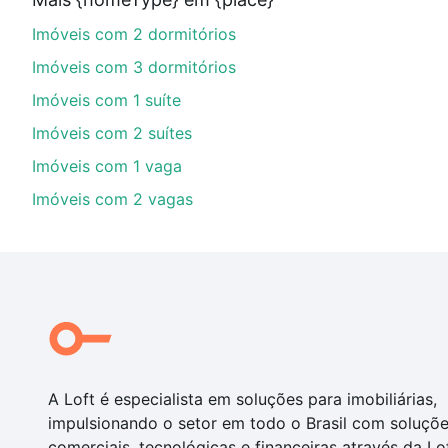
parcelas podem se adequar ao seu orçamento. Se aind
Imóveis com 2 dormitórios
um apartamento
e conte com a gente para comprar o 
Imóveis com 3 dormitórios
Imóveis com 1 suíte
Imóveis com 2 suítes
Imóveis com 1 vaga
Imóveis com 2 vagas
A Loft é especialista em soluções para imobiliárias,
impulsionando o setor em todo o Brasil com soluçõ
comerciais, tecnológicas e financeiras através da Lo