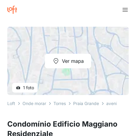
Ver mapa
1 foto
Loft
Onde morar
Torres
Praia Grande
avenida ernest
Condomínio Edificio Maggiano
Residenziale