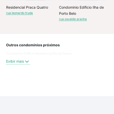
Residencial Praca Quatro
Condominio Edificio Ilha de
rua leonardo truda
Porto Belo
rua osvaldo aranha
Outros condomínios próximos
Rua
Condominio Edificio Residencial Perola Negra
RUA
RUA
Exibir mais
AVE
rua
AVE
rua 
Exi
Rua
Aven
Rua 
Rua 