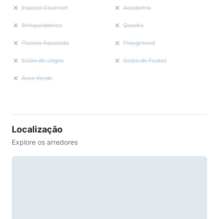
Espaço Gourmet
Academia
Brinquedoteca
Quadra
Piscina Aquecida
Playground
Salão de Jogos
Salão de Festas
Área Verde
Localização
Explore os arredores