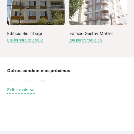
Edificio Rio Tibagi
Edificio Gustav Mahler
rua ferreira de araújo
rua padre carvalho
Outros condomínios próximos
Rua
Edificio Praia de Pituba
Rua
Rua
Exibir mais
FER
Rua 
Pad
Rua
Exi
rua 
rua 