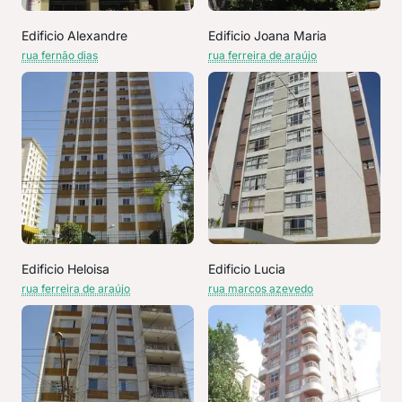
Edificio Alexandre
Edificio Joana Maria
rua fernão dias
rua ferreira de araújo
Edificio Heloisa
Edificio Lucia
rua ferreira de araújo
rua marcos azevedo