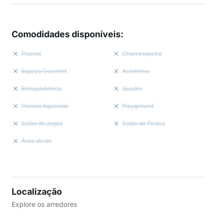
Comodidades disponíveis
:
Piscina
Churrasqueira
Espaço Gourmet
Academia
Brinquedoteca
Quadra
Piscina Aquecida
Playground
Salão de Jogos
Salão de Festas
Área Verde
Localização
Explore os arredores