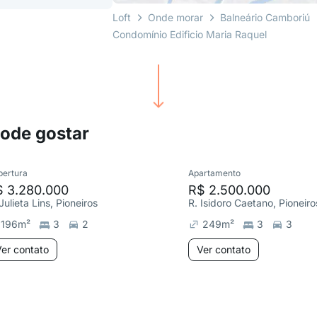
Loft
Onde morar
Balneário Camboriú
Condomínio Edificio Maria Raquel
pode gostar
bertura
Apartamento
$ 3.280.000
R$ 2.500.000
Julieta Lins, Pioneiros
R. Isidoro Caetano, Pioneiro
196
m²
3
2
249
m²
3
3
er contato
Ver contato