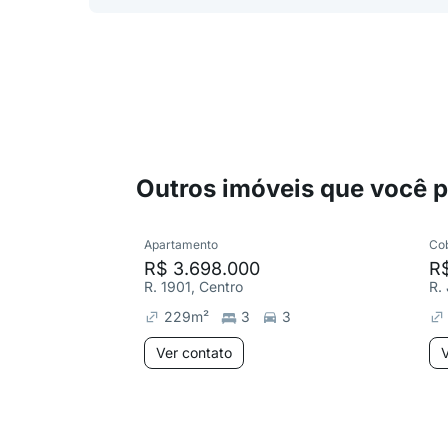
Outros imóveis que você 
Apartamento
Co
R$ 3.698.000
R
R. 1901, Centro
R. 
229
m²
3
3
Ver contato
V