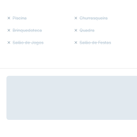
Piscina
Churrasqueira
Brinquedoteca
Quadra
Salão de Jogos
Salão de Festas