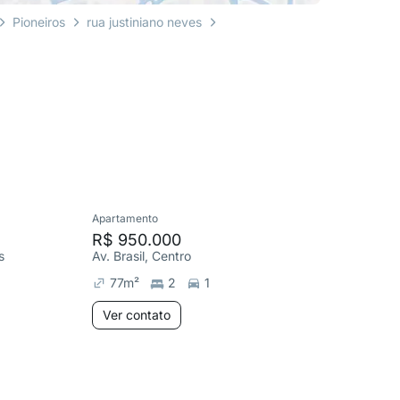
Pioneiros
rua justiniano neves
Apartamento
Apartame
R$ 950.000
R$ 2.8
s
Av. Brasil, Centro
Av. Brasi
77
m²
2
1
177
m²
Ver contato
Ver co