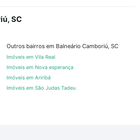
demia, salão de festas ou área verde e encontrar
iú, SC
custam a partir de R$ 0 e com nossas opções de
Outros bairros em Balneário Camboriú, SC
tos envolvidos no processo de compra, veja em nosso
Imóveis em Vila Real
egurança e conforto. Loft, com você até as chaves.
Imóveis em Nova esperança
Imóveis em Ariribá
Imóveis em São Judas Tadeu