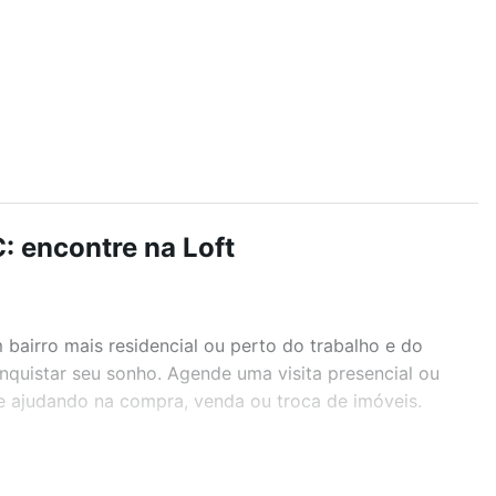
: encontre na Loft
airro mais residencial ou perto do trabalho e do
onquistar seu sonho. Agende uma visita presencial ou
te ajudando na compra, venda ou troca de imóveis.
r os filtros como quantidade de quartos, suítes, com