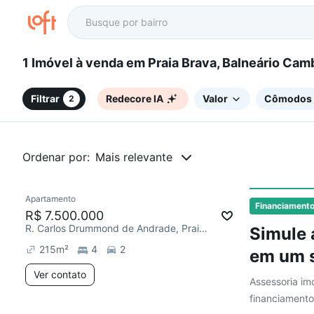
1 Imóvel à venda em Praia Brava, Balneário Ca
Filtrar
Redecore IA
Valor
Cômodos
2
Ordenar por:
Mais relevante
Apartamento
Redecorar
Financiament
R$ 7.500.000
R. Carlos Drummond de Andrade, Praia Brava
Simule 
215
m²
4
2
em um s
Ver contato
Assessoria imo
financiamento