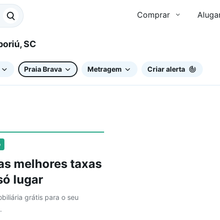
Comprar
Aluga
mboriú, SC
Praia Brava
Metragem
Criar alerta
o
as melhores taxas
ó lugar
biliária grátis para o seu
.