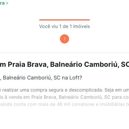
ra
Você viu 1 de 1 imóveis
1
m Praia Brava, Balneário Camboriú, SC
, Balneário Camboriú, SC na Loft?
realizar uma compra segura e descomplicada. Seja em um b
eis à venda em Praia Brava, Balneário Camboriú, SC para c
inda conta com mais de 46 mil corretores e imobiliárias 
bairros e até condomínios favoritos. Você também pode usa