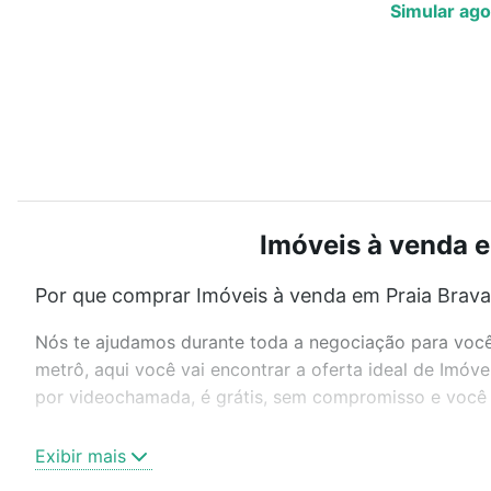
Simular ago
Imóveis à venda e
Por que comprar Imóveis à venda em Praia Brava
Nós te ajudamos durante toda a negociação para você 
metrô, aqui você vai encontrar a oferta ideal de Imóv
por videochamada, é grátis, sem compromisso e você a
Como escolher um imóvel?
Exibir mais
Use barra de busca no topo para pesquisar por ruas, 