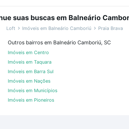
com o preço, metragem e comodidades, como piscina, aca
C ideal para você na Loft.
nue suas buscas em Balneário Cambor
 Balneário Camboriú, SC?
Loft
Imóveis em Balneário Camboriú
Praia Brava
veis à venda em Praia Brava, Balneário Camboriú, SC que 
Outros bairros em Balneário Camboriú, SC
uar ao seu orçamento. Se ainda tem alguma dúvida dos cus
Imóveis em Centro
 com a gente para comprar o imóvel dos seus sonhos com s
Imóveis em Taquara
Imóveis em Barra Sul
Imóveis em Nações
Imóveis em Municípios
Imóveis em Pioneiros