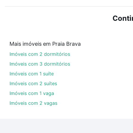
ou sem vaga de garagem para combinar perfeitamente 
Imóveis à venda em Praia Brava, Balneário Camboriú, S
Conti
Qual o preço de Imóveis à venda em Praia Brava,
Aqui na Loft temos a oferta ideal para você, com Imó
Mais imóveis em Praia Brava
financiamento imobiliário as parcelas podem se adeq
Imóveis com 2 dormitórios
portal
quanto custa comprar um apartamento
e conte
Imóveis com 3 dormitórios
Imóveis com 1 suíte
Imóveis com 2 suítes
Imóveis com 1 vaga
Imóveis com 2 vagas