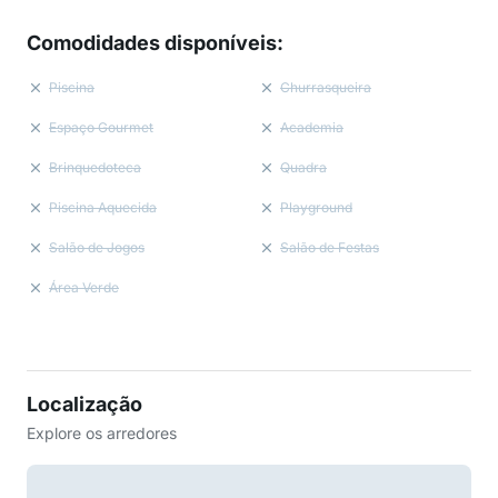
Comodidades disponíveis
:
Piscina
Churrasqueira
Espaço Gourmet
Academia
Brinquedoteca
Quadra
Piscina Aquecida
Playground
Salão de Jogos
Salão de Festas
Área Verde
Localização
Explore os arredores