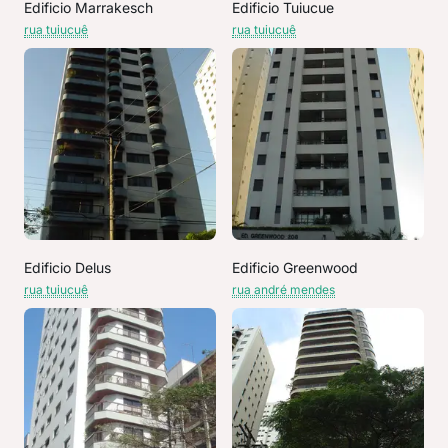
Edificio Marrakesch
Edificio Tuiucue
rua tuiucuê
rua tuiucuê
Edificio Delus
Edificio Greenwood
rua tuiucuê
rua andré mendes