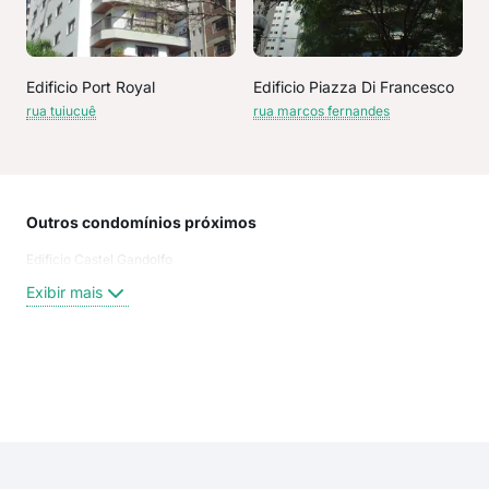
Edificio Port Royal
Edificio Piazza Di Francesco
rua tuiucuê
rua marcos fernandes
Outros condomínios próximos
Rua
Edificio Castel Gandolfo
Mar
RUA
Exibir mais
RUA
Rua
Rua
Tui
Exi
Rua
rua 
rua 