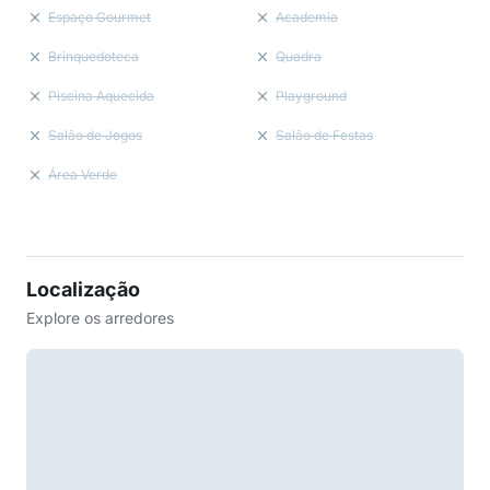
Espaço Gourmet
Academia
Brinquedoteca
Quadra
Piscina Aquecida
Playground
Salão de Jogos
Salão de Festas
Área Verde
Localização
Explore os arredores