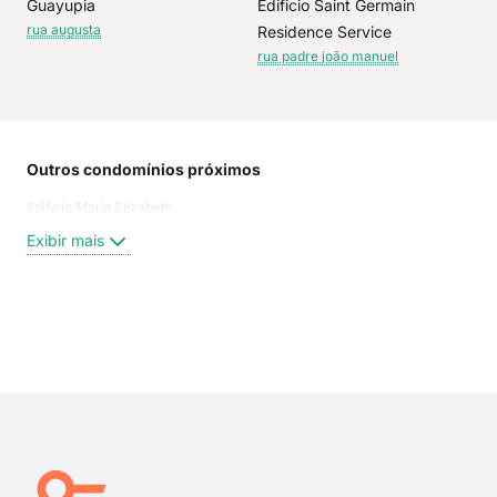
Guayupia
Edificio Saint Germain
rua augusta
Residence Service
rua padre joão manuel
Outros condomínios próximos
Rua
Edificio Maria Elizabeth
Ala
Alam
Exibir mais
Al J
San
Jau
AU
Exi
R P
SA
MIN
R H
HA