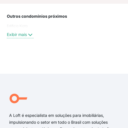
Outros condomínios próximos
Rua
Edificio Kioto
Pra
RUA
Exibir mais
da G
praç
pra
Rua 
Exi
da 
Álv
Dout
Rua 
R Á
Pra
A Loft é especialista em soluções para imobiliárias,
impulsionando o setor em todo o Brasil com soluções