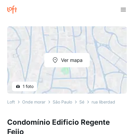
Ver mapa
1 foto
Loft
Onde morar
São Paulo
Sé
rua liberdade
Cond
Condomínio Edificio Regente
Feijo