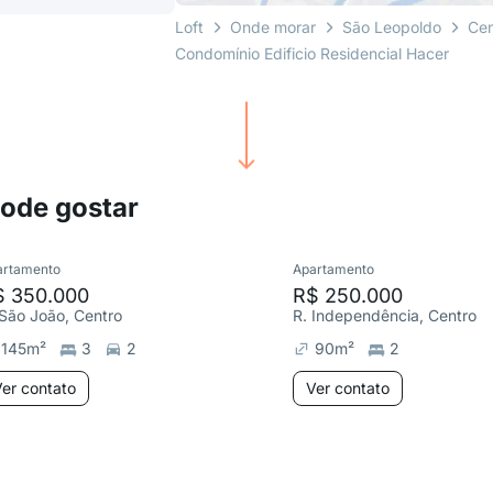
Loft
Onde morar
São Leopoldo
Cen
Condomínio Edificio Residencial Hacer
pode gostar
artamento
Apartamento
$ 350.000
R$ 250.000
 São João, Centro
R. Independência, Centro
145
m²
3
2
90
m²
2
er contato
Ver contato