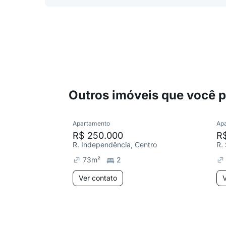
Outros imóveis que você 
Apartamento
Ap
R$ 250.000
R
R. Independência, Centro
R.
73
m²
2
Ver contato
V