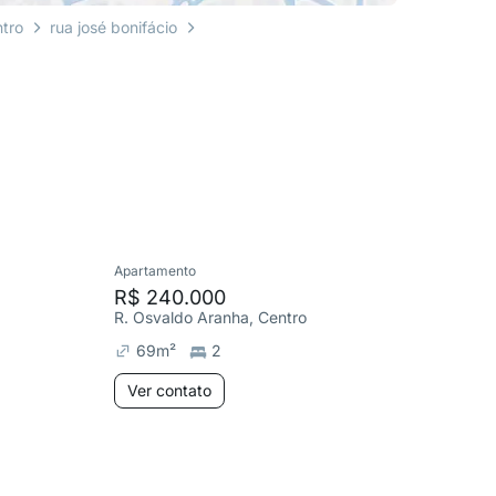
tro
rua josé bonifácio
Apartamento
Cobertura
R$ 240.000
R$ 600
R. Osvaldo Aranha, Centro
Av. Mauá
69
m²
2
111
m²
Ver contato
Ver co