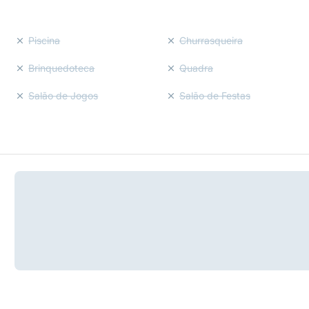
Piscina
Churrasqueira
Brinquedoteca
Quadra
Salão de Jogos
Salão de Festas