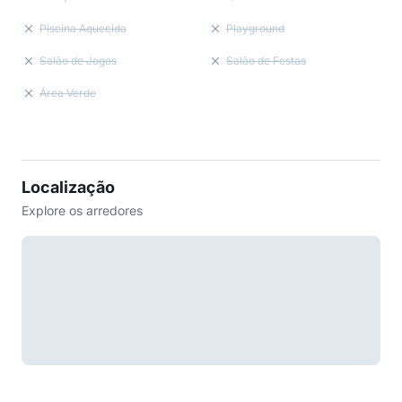
Piscina Aquecida
Playground
Salão de Jogos
Salão de Festas
Área Verde
Localização
Explore os arredores