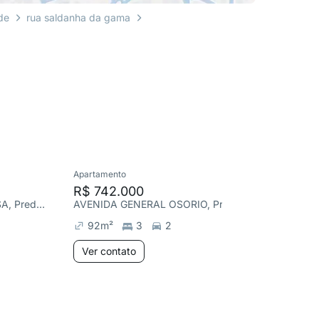
de
rua saldanha da gama
Apartamento
Apartame
R$ 742.000
R$ 950
AVENIDA CARLOS BARBOSA, Predial
AVENIDA GENERAL OSORIO, Predial
92
m²
3
2
119
m²
Ver contato
Ver co