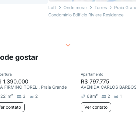
Loft
Onde morar
Torres
Praia Gran
Condomínio Edificio Riviere Residence
pode gostar
bertura
Apartamento
 1.390.000
R$ 797.775
A FIRMINO TORELI, Praia Grande
221
m²
3
2
68
m²
2
1
er contato
Ver contato