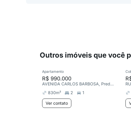
Outros imóveis que você 
Apartamento
Co
R$ 990.000
R$
AVENIDA CARLOS BARBOSA, Predial
RU
830
m²
2
1
Ver contato
V