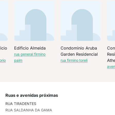
icio
Edificio Almeida
Condominio Aruba
Con
Garden Residencial
Resi
rua general firmino
Ath
orio
paim
rua firmino toreli
aven
Ruas e avenidas próximas
RUA TIRADENTES
RUA SALDANHA DA GAMA