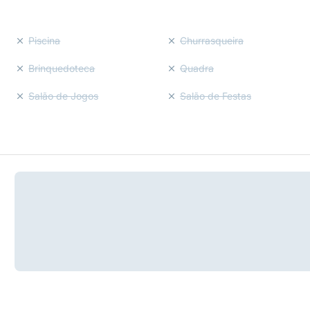
Piscina
Churrasqueira
Brinquedoteca
Quadra
Salão de Jogos
Salão de Festas