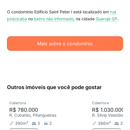
O condomínio Edificio Saint Peter I está localizado em
rua
piracicaba
no
bairro não informado
, na cidade
Guarujá-SP
.
Mais sobre o condomínio
Outros imóveis que você pode gostar
Cobertura
Cobertura
R$ 780.000
R$ 1.030.000
R. Cubatão, Pitangueiras
390
m²
3
2
386
m²
3