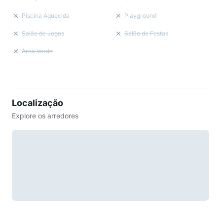
Piscina Aquecida
Playground
Salão de Jogos
Salão de Festas
Área Verde
Localização
Explore os arredores