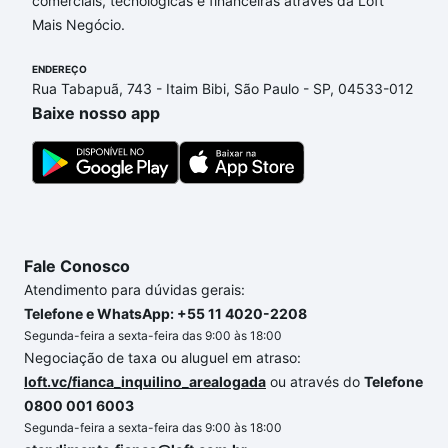
comerciais, tecnológicas e financeiras através da Loft
de financiamento imobiliário as parcelas podem se
Mais Negócio.
adequar ao seu orçamento. Se ainda tem alguma
dúvida dos custos envolvidos no processo de
ENDEREÇO
compra, veja em nosso portal
quanto custa comprar
Rua Tabapuã, 743 - Itaim Bibi, São Paulo - SP, 04533-012
um apartamento
e conte com a gente para comprar
Baixe nosso app
o imóvel dos seus sonhos com segurança e
conforto. Loft, com você até as chaves.
Fale Conosco
Atendimento para dúvidas gerais:
Telefone e WhatsApp: +55 11 4020-2208
Segunda-feira a sexta-feira das 9:00 às 18:00
Negociação de taxa ou aluguel em atraso:
loft.vc/fianca_inquilino_arealogada
ou através do
Telefone
0800 001 6003
Segunda-feira a sexta-feira das 9:00 às 18:00