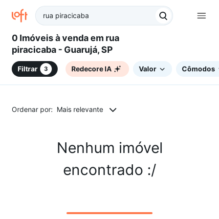
0 Imóveis à venda em rua
piracicaba - Guarujá, SP
Filtrar
Redecore IA
Valor
Cômodos
3
Ordenar por:
Mais relevante
Nenhum imóvel
encontrado :/