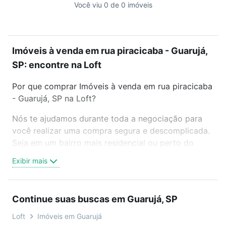
Você viu 0 de 0 imóveis
Imóveis à venda em rua piracicaba - Guarujá,
SP: encontre na Loft
Por que comprar Imóveis à venda em rua piracicaba
- Guarujá, SP na Loft?
Nós te ajudamos durante toda a negociação para
você realizar uma compra segura e descomplicada.
Seja em um bairro mais residencial ou perto do
trabalho e do metrô, aqui você vai encontrar a
Exibir mais
oferta ideal de Imóveis à venda em rua piracicaba -
Guarujá, SP para conquistar seu sonho. Agende uma
visita presencial ou por videochamada, é grátis, sem
Continue suas buscas em Guarujá, SP
compromisso e você ainda conta com mais de 46
mil corretores e imobiliárias te ajudando na compra,
Loft
Imóveis em Guarujá