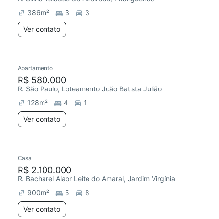
386
m²
3
3
Ver contato
Apartamento
R$ 580.000
R. São Paulo, Loteamento João Batista Julião
128
m²
4
1
Ver contato
Casa
R$ 2.100.000
R. Bacharel Alaor Leite do Amaral, Jardim Virgínia
900
m²
5
8
Ver contato