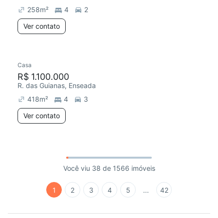
258
m²
4
2
Ver contato
Casa
R$ 1.100.000
R. das Guianas, Enseada
418
m²
4
3
Ver contato
Você viu 38 de 1566 imóveis
1
2
3
4
5
...
42