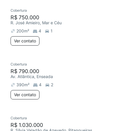
Cobertura
Redecorar
R$ 750.000
R. José Amieiro, Mar e Céu
200
m²
4
1
Ver contato
Cobertura
R$ 790.000
Av. Atlântica, Enseada
390
m²
4
2
Ver contato
Cobertura
R$ 1.030.000
R. Sílvia Valadão de Azevedo, Pitangueiras