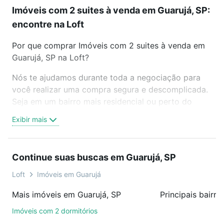
Imóveis com 2 suites à venda em Guarujá, SP:
encontre na Loft
Por que comprar Imóveis com 2 suites à venda em
Guarujá, SP na Loft?
Nós te ajudamos durante toda a negociação para
você realizar uma compra segura e descomplicada.
Seja em um bairro mais residencial ou perto do
trabalho e do metrô, aqui você vai encontrar a
Exibir mais
oferta ideal de Imóveis com 2 suites à venda em
Guarujá, SP para conquistar seu sonho. Agende uma
visita presencial ou por videochamada, é grátis, sem
Continue suas buscas em Guarujá, SP
compromisso e você ainda conta com mais de 46
mil corretores e imobiliárias te ajudando na compra,
Loft
Imóveis em Guarujá
venda ou troca de imóveis.
Mais imóveis em Guarujá, SP
Principais bairr
Como escolher um imóvel?
Imóveis com 2 dormitórios