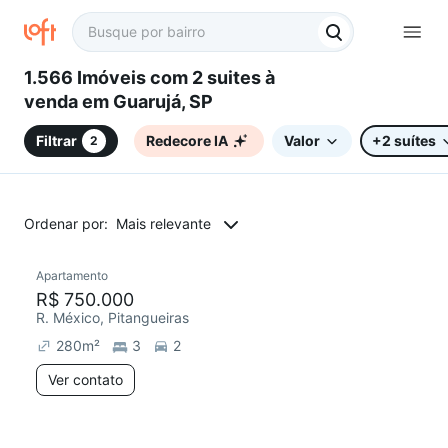
1.566 Imóveis com 2 suites à
venda em Guarujá, SP
Filtrar
Redecore IA
Valor
+2 suítes
2
Ordenar por:
Mais relevante
Apartamento
Redecorar
R$ 750.000
R. México, Pitangueiras
280
m²
3
2
Ver contato