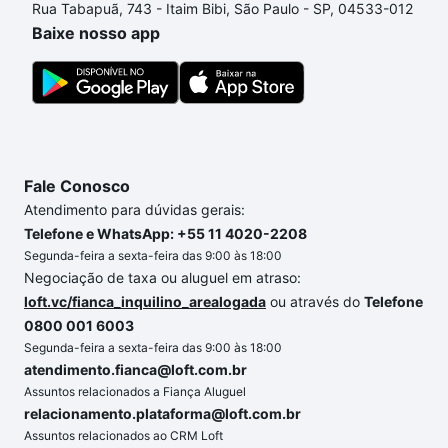
Rua Tabapuã, 743 - Itaim Bibi, São Paulo - SP, 04533-012
um apartamento
e conte com a gente para comprar
Baixe nosso app
o imóvel dos seus sonhos com segurança e
conforto. Loft, com você até as chaves.
Fale Conosco
Atendimento para dúvidas gerais:
Telefone e WhatsApp: +55 11 4020-2208
Segunda-feira a sexta-feira das 9:00 às 18:00
Negociação de taxa ou aluguel em atraso:
loft.vc/fianca_inquilino_arealogada
ou através do
Telefone
0800 001 6003
Segunda-feira a sexta-feira das 9:00 às 18:00
atendimento.fianca@loft.com.br
Assuntos relacionados a Fiança Aluguel
relacionamento.plataforma@loft.com.br
Assuntos relacionados ao CRM Loft