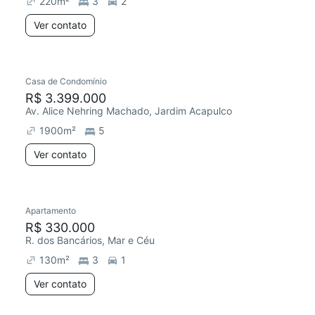
220
m²
3
2
Ver contato
Casa de Condomínio
R$ 3.399.000
Av. Alice Nehring Machado, Jardim Acapulco
1900
m²
5
Ver contato
Apartamento
R$ 330.000
R. dos Bancários, Mar e Céu
130
m²
3
1
Ver contato