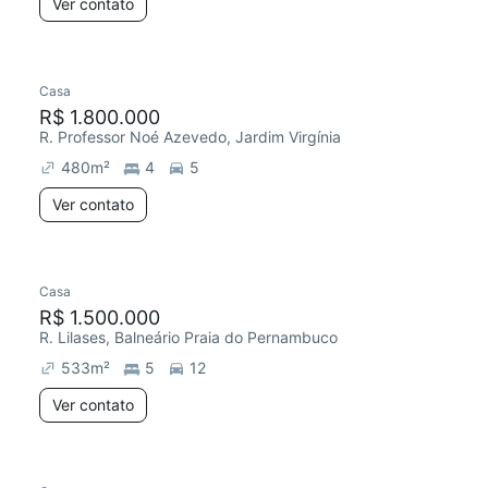
Ver contato
Casa
R$ 1.800.000
R. Professor Noé Azevedo, Jardim Virgínia
480
m²
4
5
Ver contato
Casa
R$ 1.500.000
R. Lilases, Balneário Praia do Pernambuco
533
m²
5
12
Ver contato