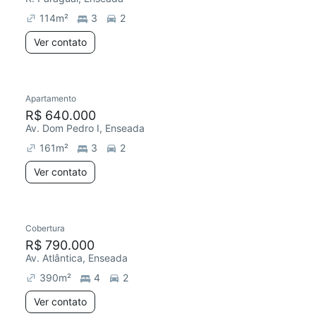
114
m²
3
2
Ver contato
Apartamento
Redecorar
R$ 640.000
Av. Dom Pedro I, Enseada
161
m²
3
2
Ver contato
Cobertura
R$ 790.000
Av. Atlântica, Enseada
390
m²
4
2
Ver contato