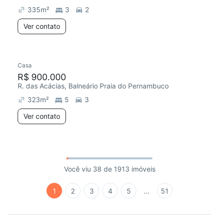
335
m²
3
2
Ver contato
Casa
R$ 900.000
R. das Acácias, Balneário Praia do Pernambuco
323
m²
5
3
Ver contato
Você viu 38 de 1913 imóveis
1
2
3
4
5
...
51