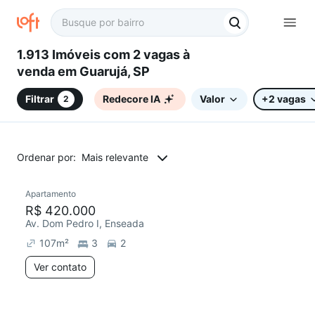
1.913 Imóveis com 2 vagas à
venda em Guarujá, SP
Filtrar
Redecore IA
Valor
+2 vagas
2
Ordenar por:
Mais relevante
Apartamento
R$ 420.000
Av. Dom Pedro I, Enseada
107
m²
3
2
Ver contato