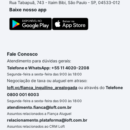
Rua Tabapuã, 743 - Itaim Bibi, São Paulo - SP, 04533-012
um apartamento
e conte com a gente para comprar
Baixe nosso app
o imóvel dos seus sonhos com segurança e
conforto. Loft, com você até as chaves.
Fale Conosco
Atendimento para dúvidas gerais:
Telefone e WhatsApp: +55 11 4020-2208
Segunda-feira a sexta-feira das 9:00 às 18:00
Negociação de taxa ou aluguel em atraso:
loft.vc/fianca_inquilino_arealogada
ou através do
Telefone
0800 001 6003
Segunda-feira a sexta-feira das 9:00 às 18:00
atendimento.fianca@loft.com.br
Assuntos relacionados a Fiança Aluguel
relacionamento.plataforma@loft.com.br
Assuntos relacionados ao CRM Loft