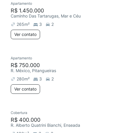
Apartamento
R$ 1.450.000
Caminho Das Tartarugas, Mar e Céu
265
m²
3
2
Ver contato
Apartamento
Redecorar
R$ 750.000
R. México, Pitangueiras
280
m²
3
2
Ver contato
Cobertura
Redecorar
Chegou este mês
R$ 400.000
R. Alberto Quatrini Bianchi, Enseada