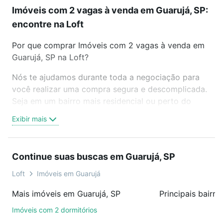
Imóveis com 2 vagas à venda em Guarujá, SP:
encontre na Loft
Por que comprar Imóveis com 2 vagas à venda em
Guarujá, SP na Loft?
Nós te ajudamos durante toda a negociação para
você realizar uma compra segura e descomplicada.
Seja em um bairro mais residencial ou perto do
trabalho e do metrô, aqui você vai encontrar a
Exibir mais
oferta ideal de Imóveis com 2 vagas à venda em
Guarujá, SP para conquistar seu sonho. Agende uma
visita presencial ou por videochamada, é grátis, sem
Continue suas buscas em Guarujá, SP
compromisso e você ainda conta com mais de 46
mil corretores e imobiliárias te ajudando na compra,
Loft
Imóveis em Guarujá
venda ou troca de imóveis.
Mais imóveis em Guarujá, SP
Principais bairr
Como escolher um imóvel?
Imóveis com 2 dormitórios