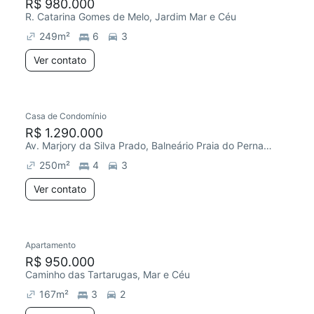
R$ 980.000
R. Catarina Gomes de Melo, Jardim Mar e Céu
249
m²
6
3
Ver contato
Casa de Condomínio
R$ 1.290.000
Av. Marjory da Silva Prado, Balneário Praia do Pernambuco
250
m²
4
3
Ver contato
Apartamento
R$ 950.000
Caminho das Tartarugas, Mar e Céu
167
m²
3
2