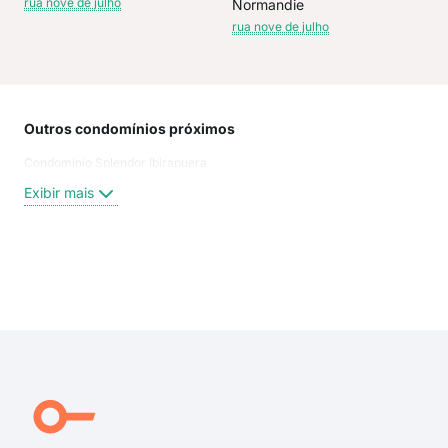
rua nove de julho
Normandie
rua nove de julho
Outros condomínios próximos
Rua
Condominio Splendor Ibirapuera
Con
Rua 
Exibir mais
Pra
Pra
RUA
Mini
Exi
Rua
Rua 
Rua
Com
Irin
Rua