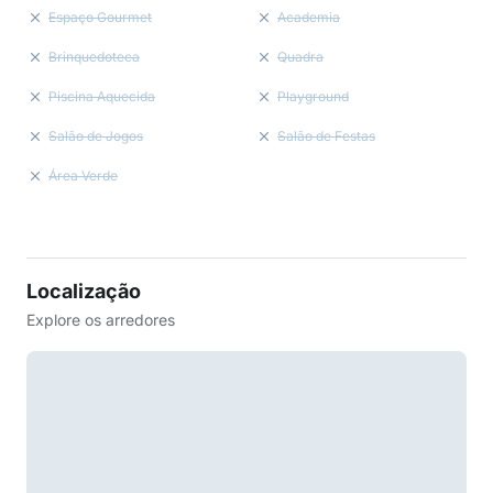
Espaço Gourmet
Academia
Brinquedoteca
Quadra
Piscina Aquecida
Playground
Salão de Jogos
Salão de Festas
Área Verde
Localização
Explore os arredores