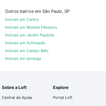
 partir de R$ 0 e com nossas opções de financiamento
Outros bairros em São Paulo, SP
 no processo de compra, veja em nosso portal
quanto
Imóveis em Centro
nforto. Loft, com você até as chaves.
Imóveis em Moema Pássaros
Imóveis em Jardim Paulista
Imóveis em Aclimação
Imóveis em Campo Belo
Imóveis em Ipiranga
Sobre a Loft
Explore
Central de Ajuda
Portal Loft