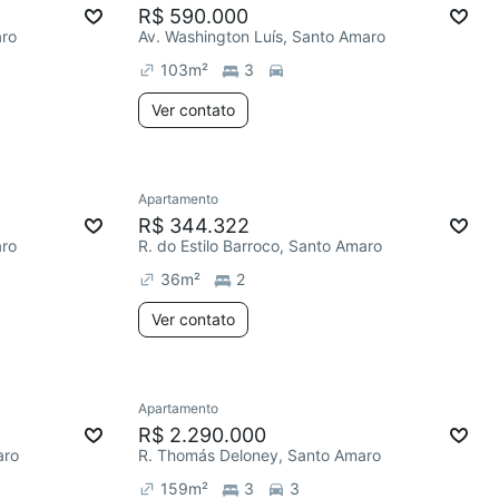
R$ 590.000
aro
Av. Washington Luís, Santo Amaro
103
m²
3
Ver contato
Apartamento
R$ 344.322
aro
R. do Estilo Barroco, Santo Amaro
36
m²
2
Ver contato
Apartamento
R$ 2.290.000
aro
R. Thomás Deloney, Santo Amaro
159
m²
3
3