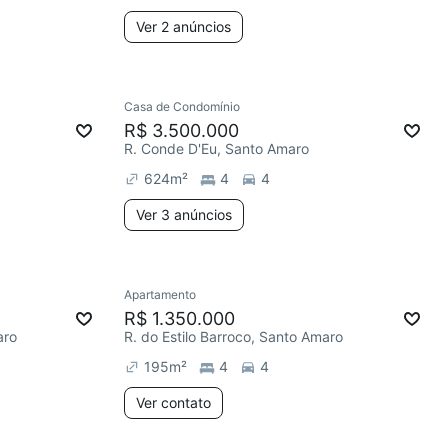
Ver 2 anúncios
Casa de Condomínio
R$ 3.500.000
R. Conde D'Eu, Santo Amaro
624
m²
4
4
Ver 3 anúncios
Apartamento
R$ 1.350.000
aro
R. do Estilo Barroco, Santo Amaro
195
m²
4
4
Ver contato