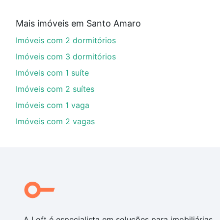
Aqui na Loft temos a oferta ideal para você, com Im
Mais imóveis em Santo Amaro
imobiliário as parcelas podem se adequar ao seu orç
Imóveis com 2 dormitórios
custa comprar um apartamento
e conte com a gente p
Imóveis com 3 dormitórios
Imóveis com 1 suíte
Imóveis com 2 suítes
Imóveis com 1 vaga
Imóveis com 2 vagas
A Loft é especialista em soluções para imobiliárias,