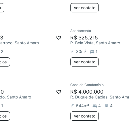
o
Ver contato
Apartamento
73
R$ 325.215
 Barroco, Santo Amaro
R. Bela Vista, Santo Amaro
2
30
m²
1
cios
Ver contato
Casa de Condomínio
00
R$ 4.000.000
edo, Santo Amaro
R. Duque de Caxias, Santo Am
1
544
m²
4
4
cios
Ver contato