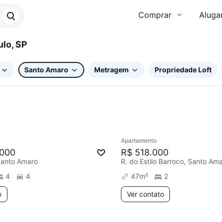
Comprar
Aluga
Paulo, SP
Santo Amaro
Metragem
Propriedade Loft
Apartamento
ar
.000
R$ 518.000
 Santo Amaro
R. do Estilo Barroco, Santo Am
4
4
47
m²
2
o
Ver contato