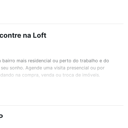
contre na Loft
airro mais residencial ou perto do trabalho e do
 seu sonho. Agende uma visita presencial ou por
judando na compra, venda ou troca de imóveis.
r os filtros como quantidade de quartos, suítes, com
demia, salão de festas ou área verde e encontrar
P