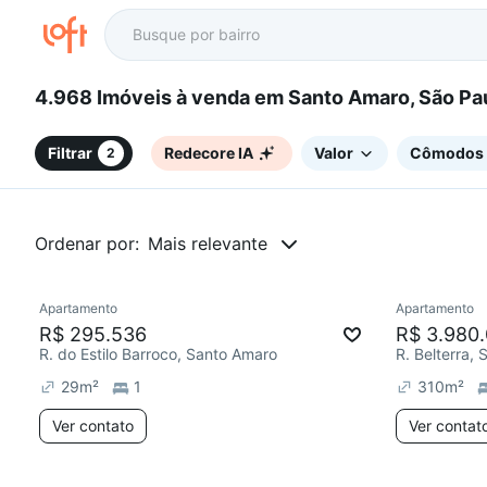
4.968 Imóveis à venda em Santo Amaro, São 
Filtrar
Redecore IA
Valor
Cômodos
2
Ordenar por:
Mais relevante
Apartamento
Apartamento
Redecor
R$ 295.536
R$ 3.980
R. do Estilo Barroco, Santo Amaro
R. Belterra,
29
m²
1
310
m²
Ver contato
Ver contat
5 anúncios