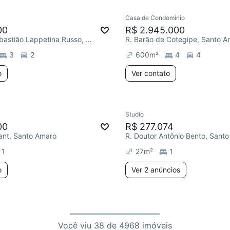
Casa de Condomínio
00
R$ 2.945.000
R. Doutor Sebastião Lappetina Russo, Santo Amaro
R. Barão de Cotegipe, Santo A
3
2
600
m²
4
4
o
Ver contato
Studio
00
R$ 277.074
ant, Santo Amaro
R. Doutor Antônio Bento, Sant
1
27
m²
1
o
Ver 2 anúncios
Você viu 38 de 4968 imóveis