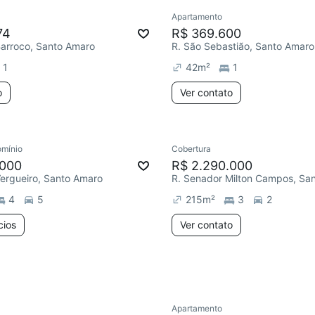
Apartamento
74
R$ 369.600
 Barroco, Santo Amaro
R. São Sebastião, Santo Amaro
1
42
m²
1
o
Ver contato
2 anúncios
mínio
Cobertura
.000
R$ 2.290.000
ergueiro, Santo Amaro
4
5
215
m²
3
2
cios
Ver contato
Apartamento