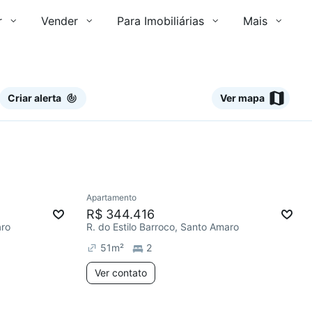
r
Vender
Para Imobiliárias
Mais
Criar alerta
Ver mapa
Ver
Apartamento
R$ 344.416
aro
R. do Estilo Barroco, Santo Amaro
51
m²
2
Ver contato