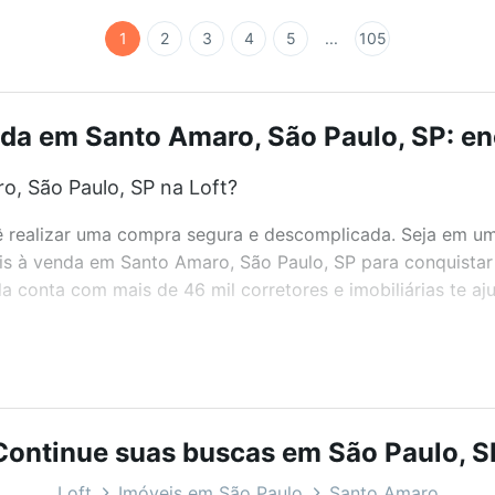
1
2
3
4
5
...
105
da em Santo Amaro, São Paulo, SP: en
, São Paulo, SP na Loft?
realizar uma compra segura e descomplicada. Seja em um b
eis à venda em Santo Amaro, São Paulo, SP para conquistar
 conta com mais de 46 mil corretores e imobiliárias te a
bairros e até condomínios favoritos. Você também pode usa
com o preço, metragem e comodidades, como piscina, aca
para você na Loft.
Continue suas buscas em São Paulo, S
, São Paulo, SP?
Loft
Imóveis em São Paulo
Santo Amaro