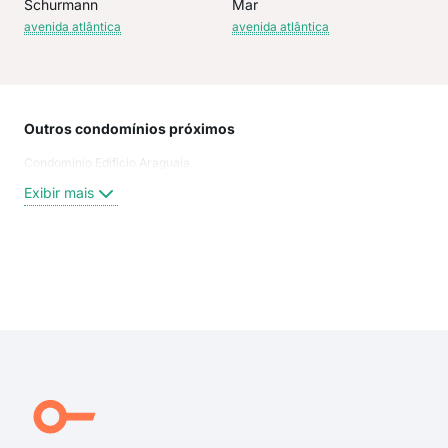
Schurmann
Mar
avenida atlântica
avenida atlântica
Outros condomínios próximos
Rua
Condominio Edificio Araguaia
Rua
HEI
Exibir mais
245
Rua
rua
rua
Exi
rua
rua
rua
rua
260
Sen.