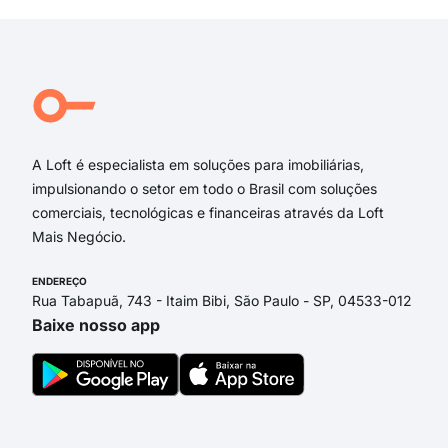
rua 
rua 
rua 
rua 
rua 
A Loft é especialista em soluções para imobiliárias,
impulsionando o setor em todo o Brasil com soluções
comerciais, tecnológicas e financeiras através da Loft
Mais Negócio.
ENDEREÇO
Rua Tabapuã, 743 - Itaim Bibi, São Paulo - SP, 04533-012
Baixe nosso app