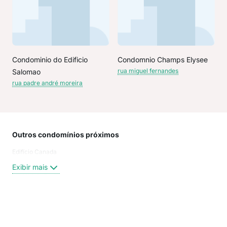
Condominio do Edificio
Condomnio Champs Elysee
rua miguel fernandes
Salomao
rua padre andré moreira
Outros condomínios próximos
Rua
Edifício Canada
Rua
Rua
Exibir mais
Rua 
Rua
rua
rua 
Exi
rua 