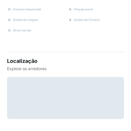
Piscina Aquecida
Playground
Salão de Jogos
Salão de Festas
Área Verde
Localização
Explore os arredores