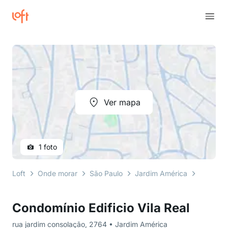
Ver mapa
1 foto
Loft
Onde morar
São Paulo
Jardim América
rua jard
Condomínio Edificio Vila Real
rua jardim consolação, 2764 • Jardim América