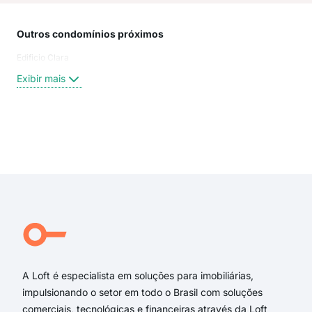
Outros condomínios próximos
Rua
Edificio Clara
Moa
Da 
Exibir mais
MOA
RU
R B
da 
Exi
Rua
Pas
rua 
trav
Bela
Con
A Loft é especialista em soluções para imobiliárias,
impulsionando o setor em todo o Brasil com soluções
comerciais, tecnológicas e financeiras através da Loft