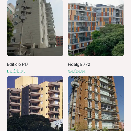
Edificio F17
Fidalga 772
rua fidalga
rua fidalga