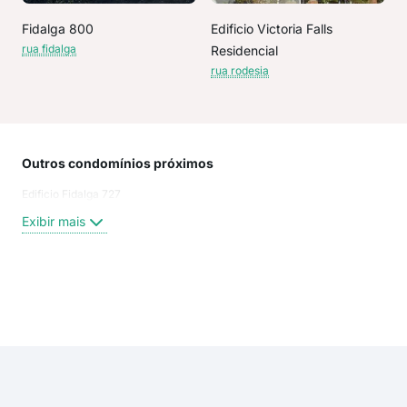
Fidalga 800
Edificio Victoria Falls
rua fidalga
Residencial
rua rodesia
Outros condomínios próximos
Rua
Edificio Fidalga 727
Pur
Rua
Exibir mais
Rua 
FRA
Pra
PUR
Exi
Joã
rua 
Rua
Rua