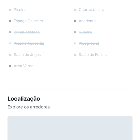
Piscina
Churrasqueira
Espaço Gourmet
Academia
Brinquedoteca
Quadra
Piscina Aquecida
Playground
Salão de Jogos
Salão de Festas
Área Verde
Localização
Explore os arredores