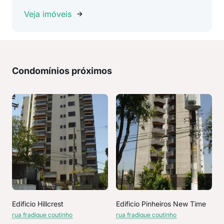
Veja imóveis
Condomínios próximos
Edificio Hillcrest
Edificio Pinheiros New Time
rua fradique coutinho
rua fradique coutinho