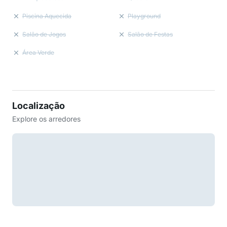
Piscina Aquecida
Playground
Salão de Jogos
Salão de Festas
Área Verde
Localização
Explore os arredores