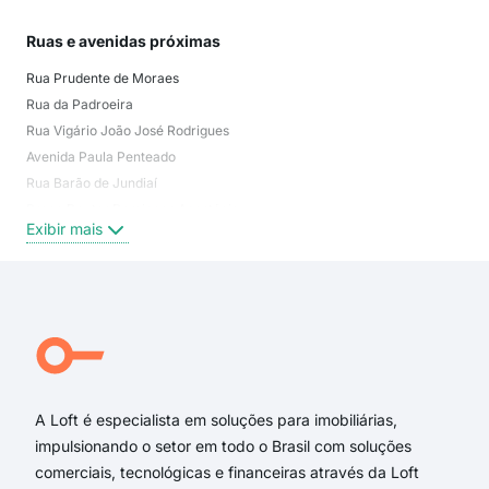
Ruas e avenidas próximas
Mai
Rua Prudente de Moraes
Vila
Rua da Padroeira
Vila
Rua Vigário João José Rodrigues
Vila
Avenida Paula Penteado
Vila
Rua Barão de Jundiaí
Chá
Praça Doutor Domingos Anastácio
Chá
Exibir mais
Exi
Rua Engenheiro Monlevade
Rua Major Sucupira
Rua Doutor Torres Neves
Rua Secundino Veiga
Avenida Doutor Cavalcanti
Rua Jose Roberto Basile Bonito
A Loft é especialista em soluções para imobiliárias,
impulsionando o setor em todo o Brasil com soluções
comerciais, tecnológicas e financeiras através da Loft