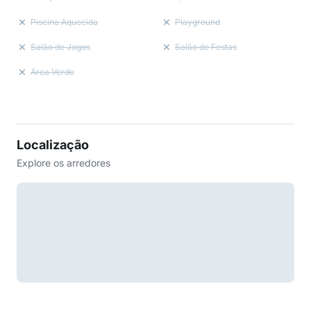
Piscina Aquecida
Playground
Salão de Jogos
Salão de Festas
Área Verde
Localização
Explore os arredores