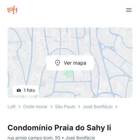
Ver mapa
1 foto
Loft
Onde morar
São Paulo
José Bonifácio
rua arro
Condomínio Praia do Sahy Ii
rua arroio campo bom, 95 • José Bonifácio