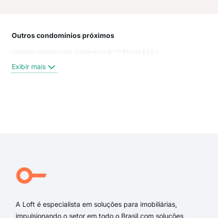
Outros condomínios próximos
Rua
Conjunto Habitacional Guaianazes B-10 Blocos E,f,g,h
Rua
Rua
Exibir mais
Rua
Rua
rua
Rua
Exi
rua
rua 
rua
rua 
Rua
Rua 
A Loft é especialista em soluções para imobiliárias,
impulsionando o setor em todo o Brasil com soluções