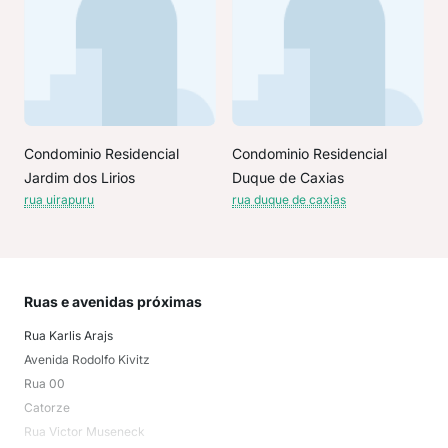
Condominio Residencial
Condominio Residencial
Jardim dos Lirios
Duque de Caxias
rua uirapuru
rua duque de caxias
Ruas e avenidas próximas
Mai
Rua Karlis Arajs
Jar
Avenida Rodolfo Kivitz
Parq
Rua 00
Jar
Catorze
Parq
Rua Victor Museneck
Resi