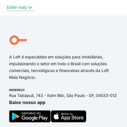
Rua Augusto Tiene
Estâ
Exibir mais
Exi
Rua José de Paiva
Avenida Brasil
Rua José Blanco
Rua Guilherme Klavin
Rua João Ozolin
Aven Ampelio Gazetta
A Loft é especialista em soluções para imobiliárias,
impulsionando o setor em todo o Brasil com soluções
comerciais, tecnológicas e financeiras através da Loft
Mais Negócio.
ENDEREÇO
Rua Tabapuã, 743 - Itaim Bibi, São Paulo - SP, 04533-012
Baixe nosso app