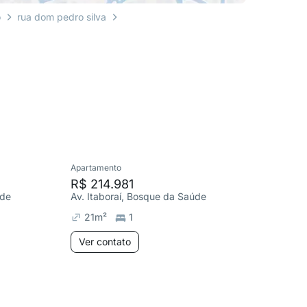
o
rua dom pedro silva
Apartamento
Apartame
R$ 214.981
R$ 48
úde
Av. Itaboraí, Bosque da Saúde
R. Dom M
21
m²
1
72
m²
Ver contato
Ver co