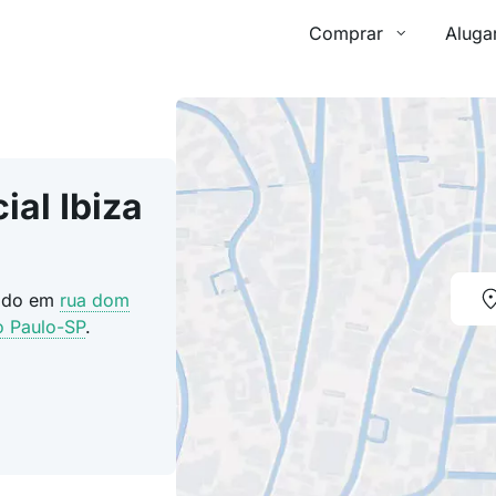
Comprar
Aluga
al Ibiza
zado em
rua dom
o Paulo-SP
.