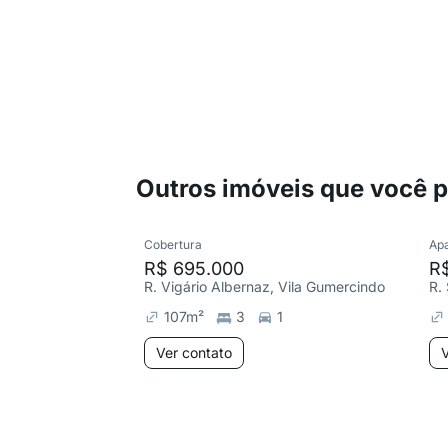
Outros imóveis que você 
Cobertura
Ap
R$ 695.000
R
R. Vigário Albernaz, Vila Gumercindo
R.
107
m²
3
1
Ver contato
V