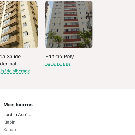
 da Saude
Edificio Poly
dencial
rua do arraial
vigário albernaz
Mais bairros
Jardim Aurélia
Klabin
Saúde