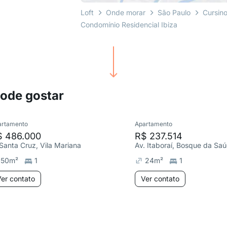
Loft
Onde morar
São Paulo
Cursin
Condomínio Residencial Ibiza
pode gostar
artamento
Apartamento
$ 486.000
R$ 237.514
 Santa Cruz, Vila Mariana
Av. Itaboraí, Bosque da Sa
50
m²
1
24
m²
1
er contato
Ver contato