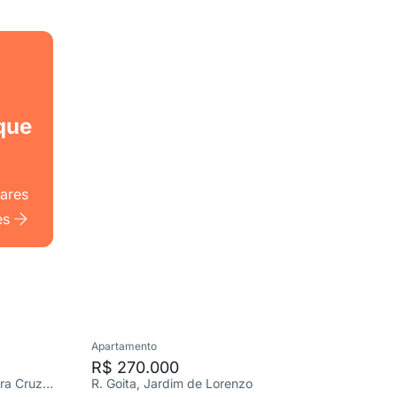
que
lares
es
Apartamento
Apartame
R$ 270.000
R$ 220
R. Faustino Paganini, Chácara Cruzeiro do Sul
R. Goita, Jardim de Lorenzo
Goita, J