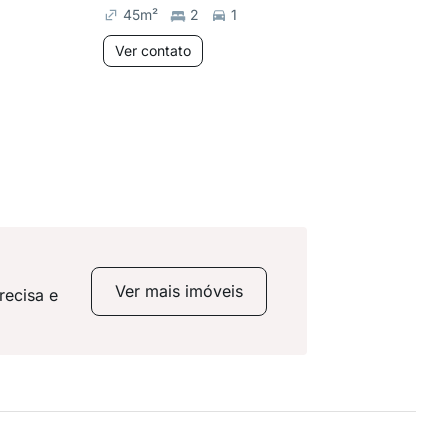
45
m²
2
1
43
m²
Ver contato
Ver co
Ver mais imóveis
recisa e