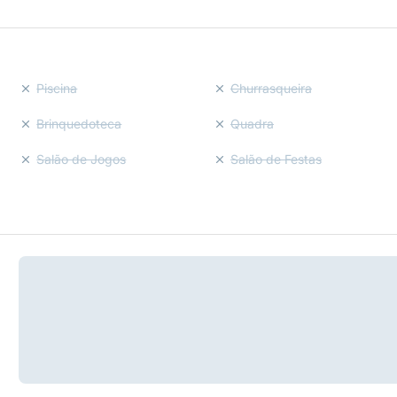
Piscina
Churrasqueira
Brinquedoteca
Quadra
Salão de Jogos
Salão de Festas