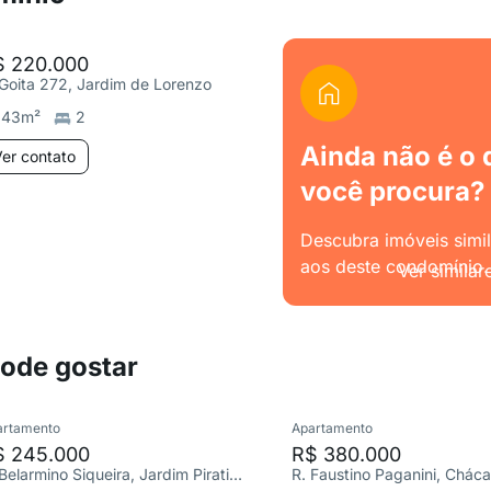
$ 220.000
 Goita 272, Jardim de Lorenzo
43
m²
2
Ainda não é o 
er contato
você procura?
Descubra imóveis simi
aos deste condomínio.
Ver similar
pode gostar
artamento
Apartamento
$ 245.000
R$ 380.000
R. Belarmino Siqueira, Jardim Piratininga