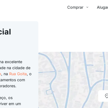
Comprar
Aluga
ial
a excelente
ade na cidade de
o
, na
Rua Goita
, o
rtamentos com
oradores.
eço, os
viver em um