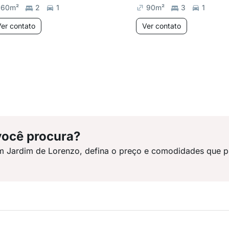
60
m²
2
1
90
m²
3
1
er contato
Ver contato
você procura?
m Jardim de Lorenzo, defina o preço e comodidades que p