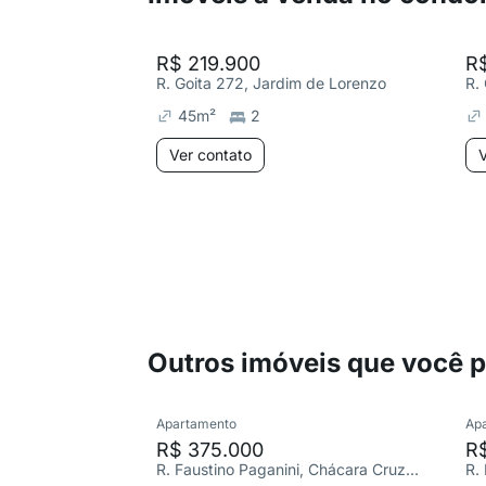
R$ 219.900
R
R. Goita 272, Jardim de Lorenzo
R.
45
m²
2
Ver contato
V
Outros imóveis que você 
Apartamento
Ap
R$ 375.000
R
R. Faustino Paganini, Chácara Cruzeiro do Sul