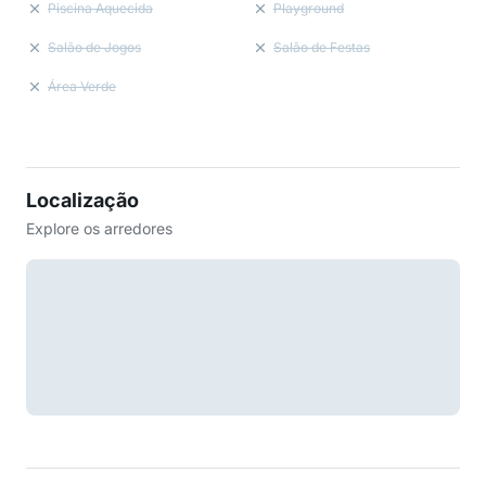
Piscina Aquecida
Playground
Salão de Jogos
Salão de Festas
Área Verde
Localização
Explore os arredores