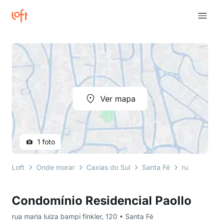
Ver mapa
1 foto
Loft
Onde morar
Caxias do Sul
Santa Fé
rua maria lu
Condomínio Residencial Paollo
rua maria luiza bampi finkler, 120 • Santa Fé