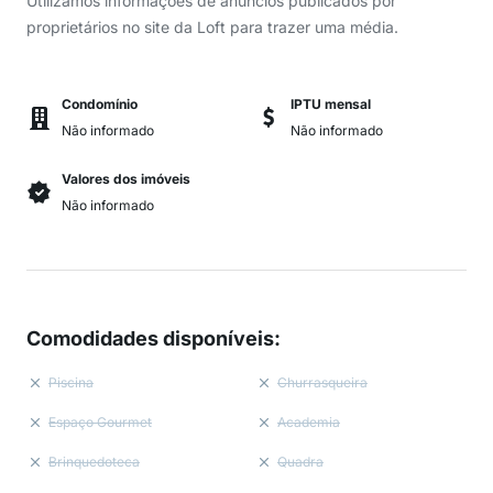
Utilizamos informações de anúncios publicados por
proprietários no site da Loft para trazer uma média.
Condomínio
IPTU mensal
Não informado
Não informado
Valores dos imóveis
Não informado
Comodidades disponíveis
:
Piscina
Churrasqueira
Espaço Gourmet
Academia
Brinquedoteca
Quadra