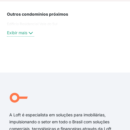
Outros condomínios próximos
Rua
Edificio Residencial Vale do Sul
Rua 
Rua
Exibir mais
Rua 
rua 
rua 
rua 
Exi
Asul
Rua
Rua
Asul
ASU
Rua 
A Loft é especialista em soluções para imobiliárias,
impulsionando o setor em todo o Brasil com soluções
comerciais, tecnológicas e financeiras através da Loft