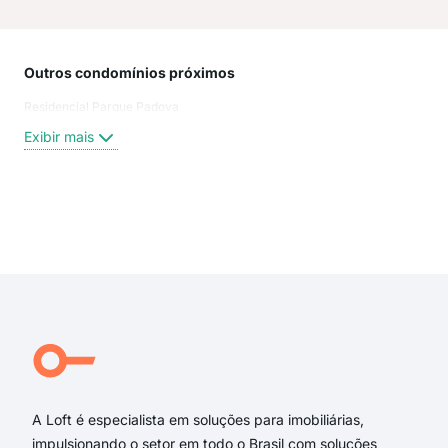
Outros condomínios próximos
Rua
Residencial Parque Padova
Dr. 
Aven
Exibir mais
dos 
Dout
Aven
Beta
Exi
Rua
Dr. 
Rua
Ave
aven
Rua
A Loft é especialista em soluções para imobiliárias,
impulsionando o setor em todo o Brasil com soluções