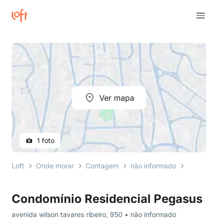
Ver mapa
1 foto
Loft
Onde morar
Contagem
não informado
avenida w
Condomínio Residencial Pegasus
avenida wilson tavares ribeiro, 950 • não informado