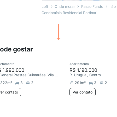
Loft
Onde morar
Passo Fundo
não
Condomínio Residencial Portinari
pode gostar
artamento
Apartamento
 1.990.000
R$ 1.190.000
R. General Prestes Guimarães, Vila Rodrigues
R. Uruguai, Centro
322
m²
3
2
291
m²
3
2
er contato
Ver contato