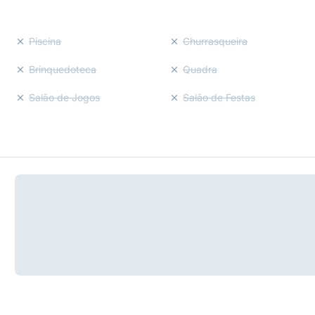
Piscina
Churrasqueira
Brinquedoteca
Quadra
Salão de Jogos
Salão de Festas