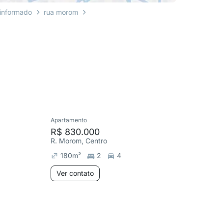
 informado
rua morom
Apartamento
Apartame
R$ 830.000
R$ 497
R. Morom, Centro
R. Lava 
180
m²
2
4
175
m²
Ver contato
Ver co