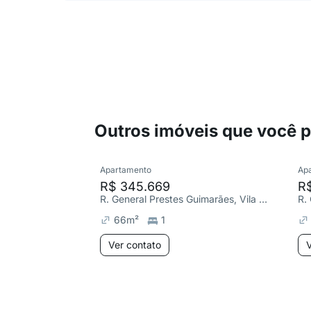
Outros imóveis que você 
Apartamento
Ap
R$ 345.669
R$
R. General Prestes Guimarães, Vila Rodrigues
66
m²
1
Ver contato
V