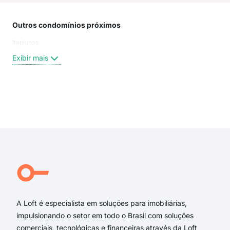
Outros condomínios próximos
Rua
Itapiunas
Rua
Rua 
Exibir mais
Rua 
Rua 
Rua
aven
Exi
rua 
rua 
rua
rua 
rua 
Viel
A Loft é especialista em soluções para imobiliárias,
impulsionando o setor em todo o Brasil com soluções
comerciais, tecnológicas e financeiras através da Loft