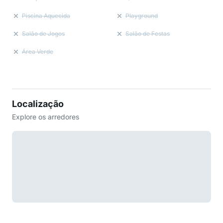
Piscina Aquecida
Playground
Salão de Jogos
Salão de Festas
Área Verde
Localização
Explore os arredores