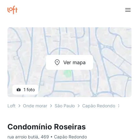
Ver mapa
1 foto
Loft
Onde morar
São Paulo
Capão Redondo
rua arro
Condomínio Roseiras
rua arroio butiá, 469 • Capão Redondo