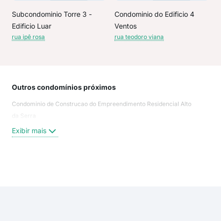
Subcondominio Torre 3 -
Condominio do Edificio 4
Edificio Luar
Ventos
rua ipê rosa
rua teodoro viana
Outros condomínios próximos
Rua
Condominio de Construcao do Empreendimento Residencial Alto
Rua 
da Serra
Rua
das
Exibir mais
Est
Rua
ave
Exi
rua 
Rua
Rua
Rua