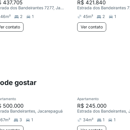
$ 437.705
R$ 421.840
Estrada dos Bandeirantes 7277, Jacarepaguá
46
m²
2
1
45
m²
2
1
er contato
Ver contato
pode gostar
artamento
Apartamento
$ 500.000
R$ 245.000
trada Bandeirantes, Jacarepaguá
67
m²
3
1
34
m²
1
1