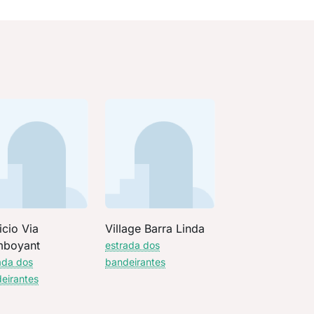
icio Via
Village Barra Linda
mboyant
estrada dos
ada dos
bandeirantes
eirantes