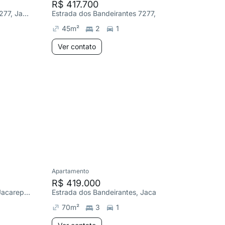
R$ 417.700
Estrada dos Bandeirantes 7277, Jacarepaguá
Estrada dos Bandeirantes 7277, Jacarepaguá
45
m²
2
1
Aind
Ver contato
você
Descub
aos de
Apartamento
Apartame
R$ 419.000
R$ 369
Estrada dos Bandeirantes, Jacarepaguá
Estrada dos Bandeirantes, Jacarepaguá
70
m²
3
1
55
m²