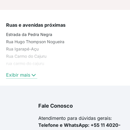
Ruas e avenidas próximas
Estrada da Pedra Negra
Rua Hugo Thompson Nogueira
Rua Igarapé-Açu
Rua Carmo do Cajuru
rua carmo do cajuru
rua igarapé-açu
Exibir mais
Estrada dos Bandeirantes
estrada dos bandeirantes
estrada santa maura
Rua Synval Sampaio
Fale Conosco
avenida canal rio caçambe
Rua São Marcelo
Atendimento para dúvidas gerais:
Telefone e WhatsApp: +55 11 4020-