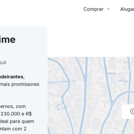
Comprar
Aluga
ime
guá
ndeirantes
,
 mais promissores
dernos, com
 230.000 e R$
Ideal para quem
contam com 2