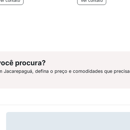
er contato
Ver contato
você procura?
m Jacarepaguá, defina o preço e comodidades que precisa