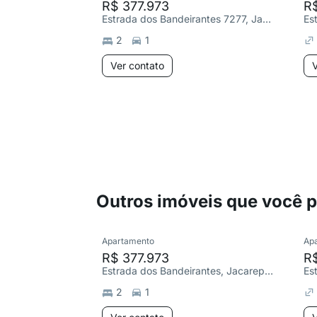
R$ 377.973
R
Estrada dos Bandeirantes 7277, Jacarepaguá
2
1
Ver contato
V
Outros imóveis que você 
Apartamento
Ap
R$ 377.973
R
Estrada dos Bandeirantes, Jacarepaguá
Es
2
1