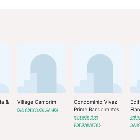
da &
Village Camorim
Condominio Vivaz
Edif
Prime Bandeirantes
Fla
rua carmo do cajuru
estrada dos
estr
bandeirantes
band