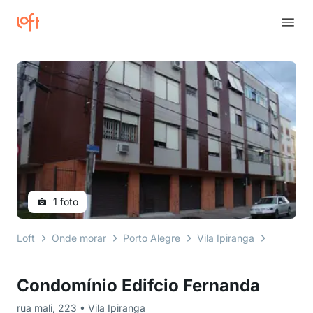
1 foto
Loft
Onde morar
Porto Alegre
Vila Ipiranga
rua mali
Condomínio Edifcio Fernanda
rua mali, 223 • Vila Ipiranga