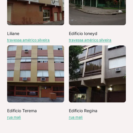
Liliane
Edificio Ioneyd
travessa américo silveira
travessa américo silveira
Edificio Terema
Edificio Regina
rua mali
rua mali