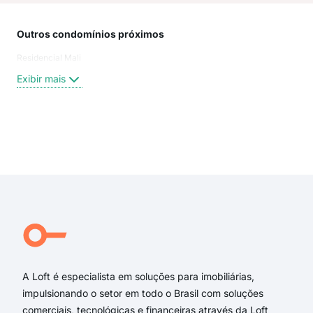
Outros condomínios próximos
Rua
Residencial Mali
rua 
BEN
Exibir mais
trav
ALB
trav
Mali
Exi
Rua
MAL
Pro
Pro
Pro
Tra
A Loft é especialista em soluções para imobiliárias,
impulsionando o setor em todo o Brasil com soluções
comerciais, tecnológicas e financeiras através da Loft