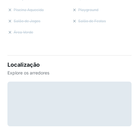
Piscina Aquecida
Playground
Salão de Jogos
Salão de Festas
Área Verde
Localização
Explore os arredores