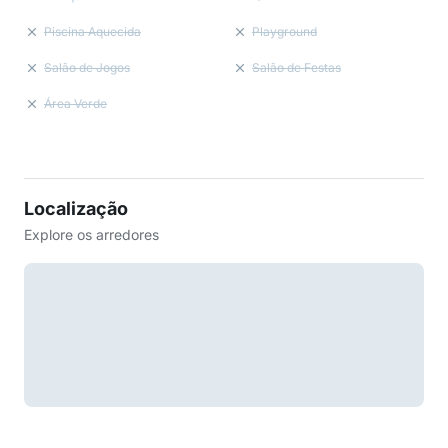
Piscina Aquecida
Playground
Salão de Jogos
Salão de Festas
Área Verde
Localização
Explore os arredores